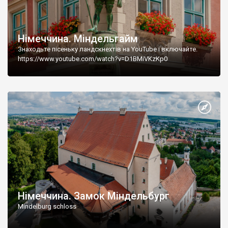
Німеччина. Міндельгайм
Знаходьте пісеньку ландскнехтів на YouTube і включайте.
https://www.youtube.com/watch?v=D1BMiVKzKp0
Німеччина. Замок Міндельбург
Mindelburg schloss