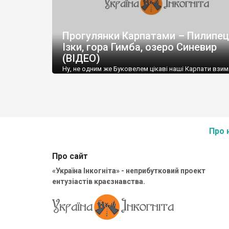
Прогулянки Карпатами – Пилипец
Ізки, гора Гимба, озеро Синевир
(ВІДЕО)
Ну, не одним же Буковелем цікаві наші Карпати взим
Про 
Про сайт
«Україна Інкогніта» - неприбутковий проект
ентузіастів краєзнавства.