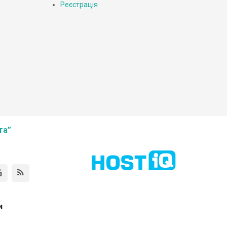
Реєстрація
та”
и