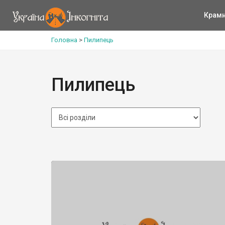
Крам
Головна
>
Пилипець
Пилипець