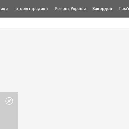
ниця
Історія і традиції
Регіони України
Закордон
Пам'