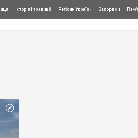
ниця
Історія і традиції
Регіони України
Закордон
Пам'