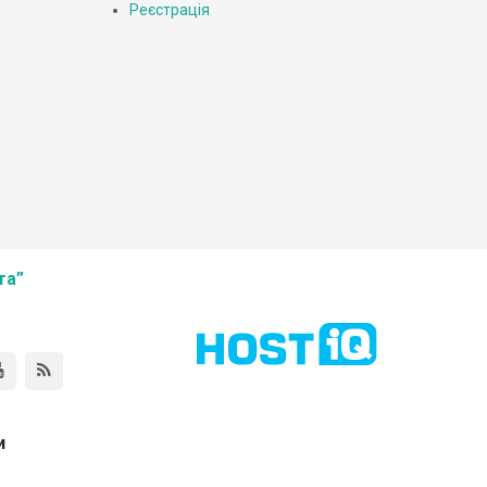
Реєстрація
та”
и