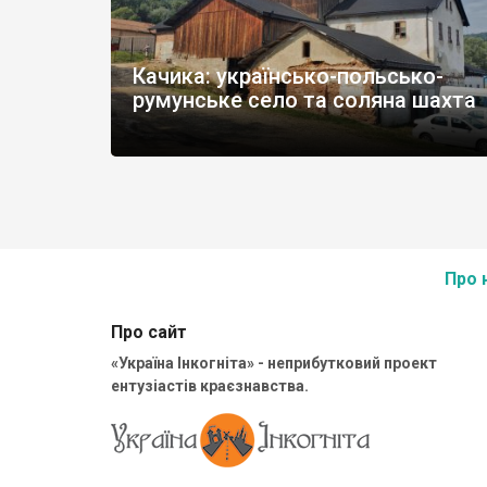
Качика: українсько-польсько-
румунське село та соляна шахта
Normal
Про 
Про сайт
«Україна Інкогніта» - неприбутковий проект
ентузіастів краєзнавства.