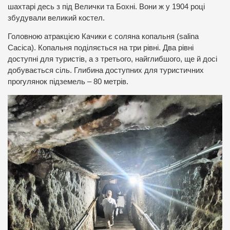
шахтарі десь з під Велички та Бохні. Вони ж у 1904 році
збудували великий костел.
Головною атракцією Качики є соляна копальня (salina
Cacica). Копальня поділяється на три рівні. Два рівні
доступні для туристів, а з третього, найглибшого, ще й досі
добувається сіль. Глибина доступних для туристичних
прогулянок підземель – 80 метрів.