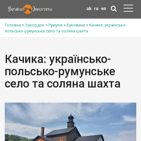
uk
ru
en
Головна
>
Закордон
>
Румунія
>
Буковина
>
Качика: українсько-
польсько-румунське село та соляна шахта
Качика: українсько-
польсько-румунське
село та соляна шахта