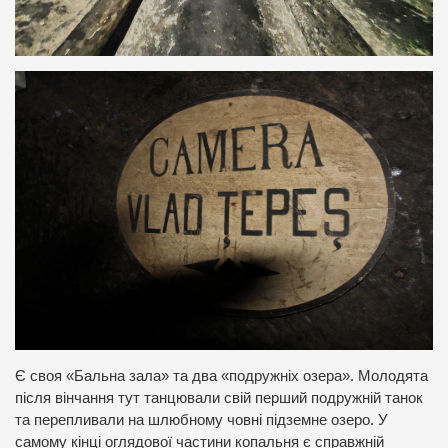
Є своя «Бальна зала» та два «подружніх озера». Молодята
після вінчання тут танцювали свій перший подружній танок
та перепливали на шлюбному човні підземне озеро. У
самому кінці оглядової частини копальня є справжній