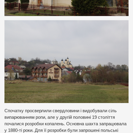
Спочатку просверлили свердловини і видобували сіль
випарюванням ропи, але у другій половині 19 століття
почалися розробки копалень. Основна шахта запрацювала
у 1880-ті роки. Для її розробки були запрошені польські