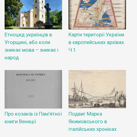
Етноцид українців в
Карти території України
Угорщині, або коли
в європейських архівах.
зникає мова – зникає і
Ч.1
народ
Про козаків із Пам’ятної
Подвиг Марка
книги Венеції
Якимовського в
італійських хроніках