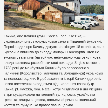
Качика, або Качиця (рум. Cacica., пол. Kaczika) –
українсько-польсько-румунське село в Південній Буковині.
Перші згадки про Качику датуються кінцем 18 століття, коли
Буковина ввійшла до складу монархії Габсбургів. Щоб не
експортувати сіль (на той час неймовірно коштовну), нова
влада вирішила розробляти свої поклади. З цією метою в
1788 році до майбутньої Качики було переселено з
Галичини (Королівство Галичини та Володимирії) українські
та польські родини. Відображенням історії Качики (до речі,
назва поселення виводиться від численних качок (укр.
Качка, pł. Kaczka, rom. Rața), котрі гніздилися в цій місцині)
є три сусіди-храми на головній вулиці села: українська
греко-католицька церква, польський римо-католицький
костел та румунська православна церква.