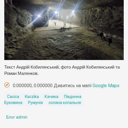
Текст Андрій Кобилянський, фото Андрій Кобилянський та
Роман Маленков.
0.000000, 0.000000 Дивитись на мапі
Google Maps
Cacica
Kaczika
Качика
Південна
Буковина
Румунія
соляна копальня
Блог admin