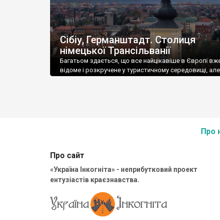
Сібіу, Германштадт. Столиця
німецької Трансільванії
Багатьом здається, що все найцікавіше в Європі вж
відоме і розкручене у туристичному середовищі, але
повірте, це зовсім не так.
Про 
Про сайт
«Україна Інкогніта» - неприбутковий проект
ентузіастів краєзнавства.