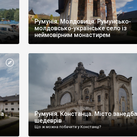
Румунія. Молдовиця. Румунсько-
молдовсько-українське село із
неймовірним монастирем
на
Румунія. Констанца. Місто занедб
шедеврів
Що ж можна побачити у Констанці?