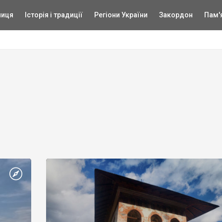
ниця
Історія і традиції
Регіони України
Закордон
Пам'