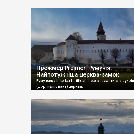
Прежмер Prejmer. Румунія.
Найпотужніша церква-замок
Румунська biserica fortificata перекладається як укрі
(фортифікована) церква.