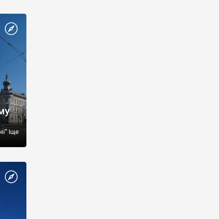
зму
ї" Іще