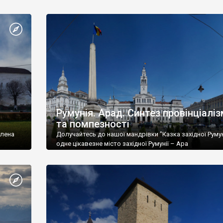
Румунія. Арад. Синтез провінціалі
та помпезності
плена
Долучайтесь до нашої мандрівки "Казка західної Румуні
одне цікавезне місто західної Румунії – Ара