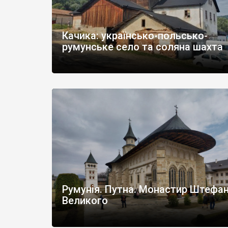
Качика: українсько-польсько-
румунське село та соляна шахта
Normal
Румунія. Путна. Монастир Штефа
Великого