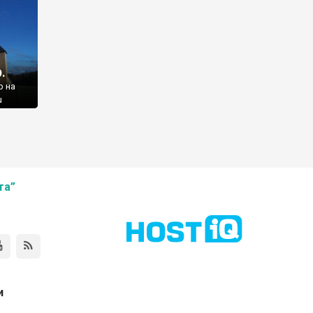
.
р на
u
та”
и