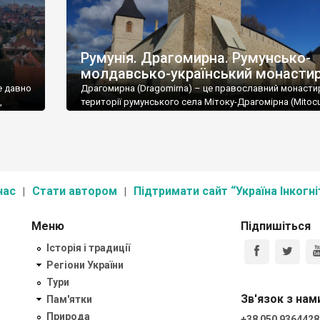
Румунія. Драгомирна. Румунсько-
молдавсько-український монастир
е давно
Драгомирна (Dragomirna) – це православний монасти
,
території румунського села Мітоку-Драгомірна (Mitoc
Dragomirnei) недалеко від Сучави.
нас
Стати автором
Підтримати сайт “Україна Інкогні
Меню
Підпишіться
Історія і традиції
Регіони України
Тури
Зв'язок з нам
Пам'ятки
Природа
+38 050 9364428