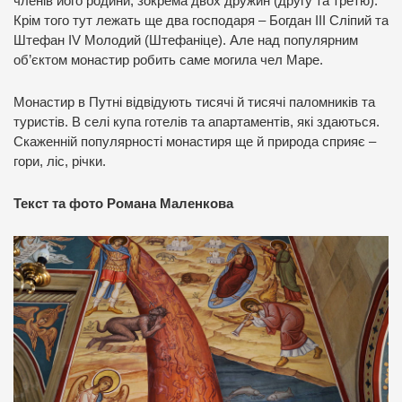
членів його родини, зокрема двох дружин (другу та третю).
Крім того тут лежать ще два господаря – Богдан ІІІ Сліпий та
Штефан IV Молодий (Штефаніце). Але над популярним
об’єктом монастир робить саме могила чел Маре.
Монастир в Путні відвідують тисячі й тисячі паломників та
туристів. В селі купа готелів та апартаментів, які здаються.
Скаженній популярності монастиря ще й природа сприяє –
гори, ліс, річки.
Текст та фото Романа Маленкова