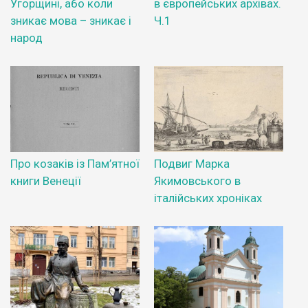
Угорщині, або коли
в європейських архівах.
зникає мова – зникає і
Ч.1
народ
Про козаків із Пам’ятної
Подвиг Марка
книги Венеції
Якимовського в
італійських хроніках