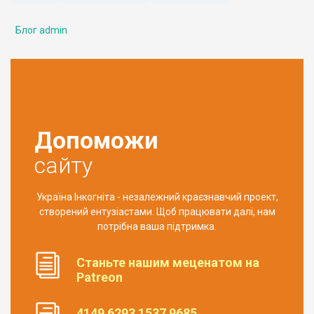
Блог admin
Допоможи
сайту
Україна Інкогніта - незалежний краєзнавчий проект,
створений ентузіастами. Щоб працювати далі, нам
потрібна ваша підтримка.
Станьте нашим меценатом на
Patreon
4149 6293 1537 9685