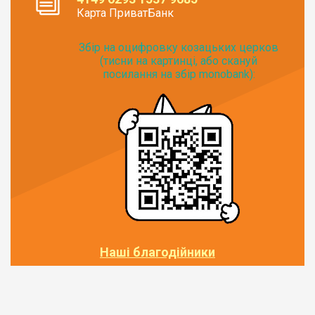
Карта ПриватБанк
Збір на оцифровку козацьких церков
(тисни на картинці, або скануй
посилання на збір monobank):
Наші благодійники