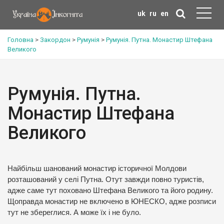
uk
ru
en
Головна
>
Закордон
>
Румунія
>
Румунія. Путна. Монастир Штефана
Великого
Румунія. Путна.
Монастир Штефана
Великого
Найбільш шанований монастир історичної Молдови
розташований у селі Путна. Отут завжди повно туристів,
адже саме тут поховано Штефана Великого та його родину.
Щоправда монастир не включено в ЮНЕСКО, адже розписи
тут не збереглися. А може їх і не було.