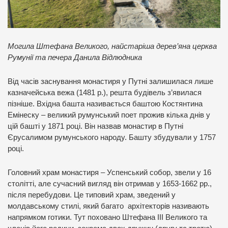
Могила Штефана Великого, найстаріша дерев’яна церква
Румунії та печера Данила Відлюдника
Від часів заснування монастиря у Путні залишилася лише
казначейська вежа (1481 р.), решта будівель з’явилася
пізніше. Вхідна башта називається баштою Костянтина
Емінеску – великий румунський поет прожив кілька днів у
цій башті у 1871 році. Він назвав монастир в Путні
Єрусалимом румунського народу. Башту збудували у 1757
році.
Головний храм монастиря – Успенський собор, звели у 16
столітті, але сучасний вигляд він отримав у 1653-1662 рр.,
після перебудови. Це типовий храм, зведений у
молдавському стилі, який багато архітекторів називають
напрямком готики. Тут поховано Штефана ІІІ Великого та