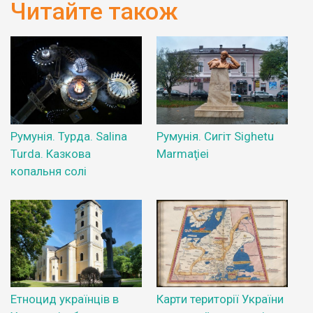
Читайте також
Румунія. Турда. Salina
Румунія. Сигіт Sighetu
Turda. Казкова
Marmaţiei
копальня солі
Етноцид українців в
Карти території України