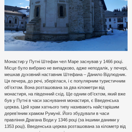
Монастир у Путні Штефан чел Маре заснував у 1466 році.
Місце було вибрано не випадково, адже неподалік, у печері,
мешкав духовний наставник Штефана – Данило Відлюдник.
Ця печера, до речі, зберіглася, і є популярним туристичним
об’єктом. Вона розташована за два кілометри від
монастиря, на південний схід. Ще одним об’єктом, який вже
був у Путні в часи заснування монастиря, є Введенська
церква. Цей храм хатнього типу називають найстарішим
дерев’яним храмом Румунії. Його збудували в часи
правління Драгана Води у 1346 році (за іншими даними у
1353 році). Введенська церква розташована за кілометр від