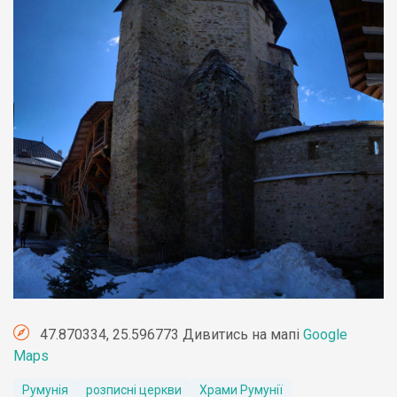
47.870334, 25.596773 Дивитись на мапі
Google
Maps
Румунія
розписні церкви
Храми Румунії