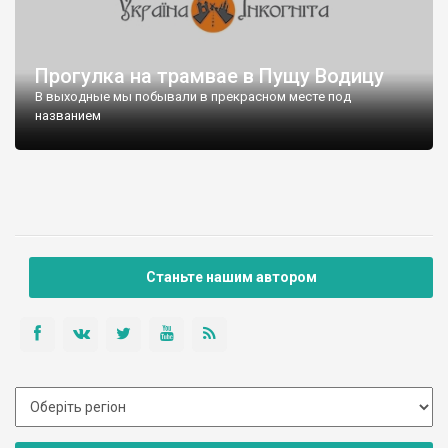
Прогулка на трамвае в Пущу Водицу
В выходные мы побывали в прекрасном месте под
названием
Станьте нашим автором