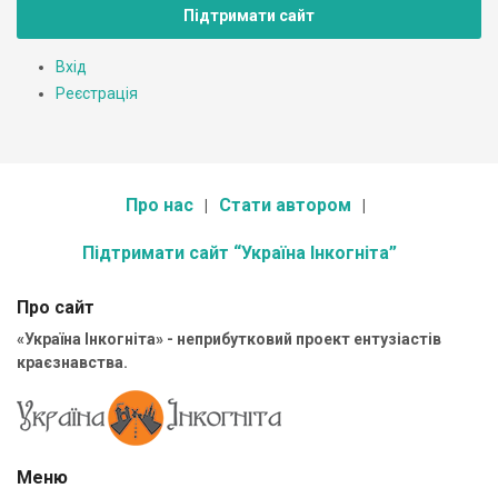
Підтримати сайт
Вхід
Реєстрація
Про нас
Стати автором
Підтримати сайт “Україна Інкогніта”
Про сайт
«Україна Інкогніта» - неприбутковий проект ентузіастів
краєзнавства.
Меню