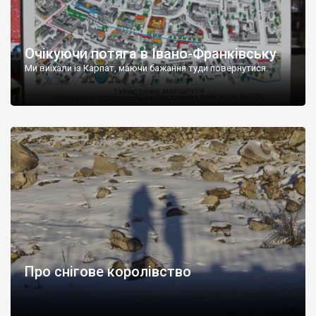
Очікуючи потяга в Івано-Франківську
Ми виїхали із Карпат, маючи бажання туди повернутися.
Про снігове королівство