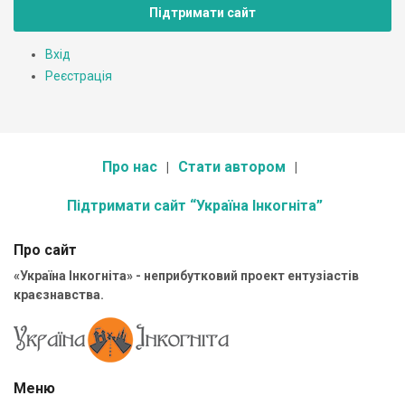
Підтримати сайт
Вхід
Реєстрація
Про нас
Стати автором
Підтримати сайт “Україна Інкогніта”
Про сайт
«Україна Інкогніта» - неприбутковий проект ентузіастів
краєзнавства.
Меню