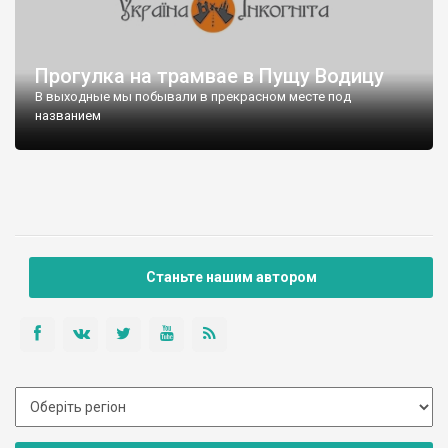
Прогулка на трамвае в Пущу Водицу
В выходные мы побывали в прекрасном месте под
названием
Станьте нашим автором