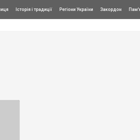
ниця
Історія і традиції
Регіони України
Закордон
Пам'