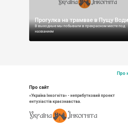
Прогулка на трамвае в Пущу Вод
В выходные мы побывали в прекрасном месте под
названием
Про 
Про сайт
«Україна Інкогніта» - неприбутковий проект
ентузіастів краєзнавства.