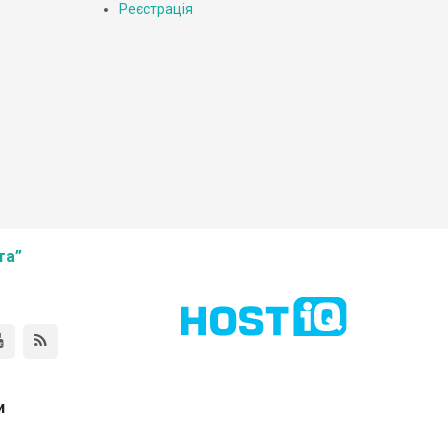
Реєстрація
та”
и