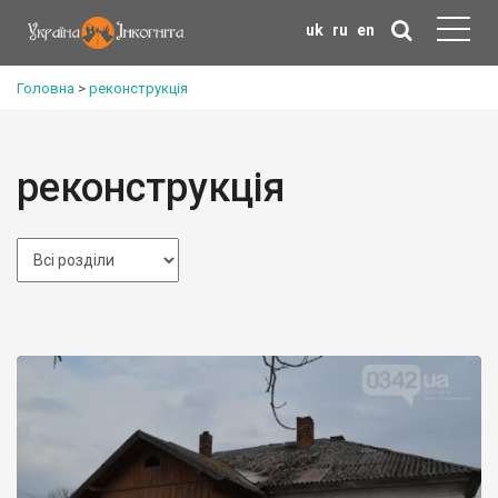
uk
ru
en
Головна
>
реконструкція
реконструкція