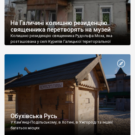
На Галичині колишню резиденцію
священника перетворять на музей
Колишню резиденцію священника Рудольфа Моха, яка
розташована у селі Курипів Галицької територіальної
громади, реконструюють, створивши музейну кімнату та
приміщення для осередку “Пласту”. Таке рішення спільно
прийняли на нараді міський голова Олег Кантор та
представники духовенства і галузі культури. На проєкт
“Реконструкція помешкання Рудольфа Моха, видатної
особистості Галичини, для пластової оселі” передбачили 500
тисяч гривень: 350 […]
Обухівська Русь
У Кам'янці-Подільському, в Хотині, в Ужгороді та інших
багатьох місцях