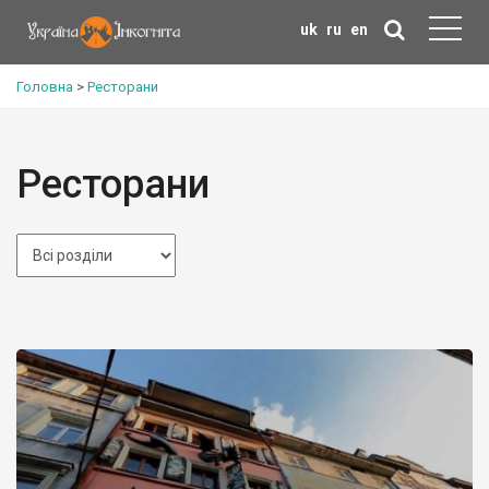
uk
ru
en
Головна
>
Ресторани
Ресторани