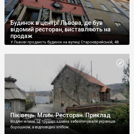
Будинок в центрі Львова, де був
відомий ресторан, виставляють на
продаж
У Львові продають будинок на вулиці Староєврейській, 48.
Раніше у ньому працював ресторан «Дім легенд». Будинок
оцінюють в майже 20 млн грн (700 тис. доларів). Оголошення
про продаж з’явилося на сайті OLX 2 лютого. «Продається
будинок по вулиці Староєврейська 48, в самому центрі
Львова, пішохідна зона, під будь-який вид діяльності.
Загальна площа – 280 метрів […]
Піківець. Млин. Ресторан. Приклад
Водяні млини. Ці трударі здавна забезпечували українців
борошном, а відповідно хлібом.