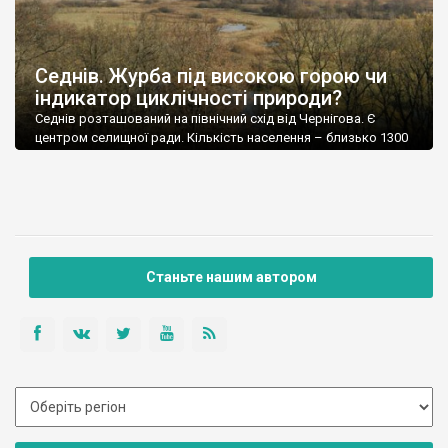
Седнів. Журба під високою горою чи
індикатор циклічності природи?
Седнів розташований на північний схід від Чернігова. Є
центром селищної ради. Кількість населення – близько 1300
осіб.
Станьте нашим автором