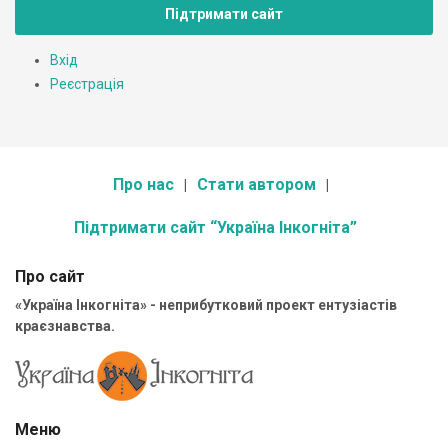
Підтримати сайт
Вхід
Реєстрація
Про нас
Стати автором
Підтримати сайт “Україна Інкогніта”
Про сайт
«Україна Інкогніта» - неприбутковий проект ентузіастів
краєзнавства.
Меню