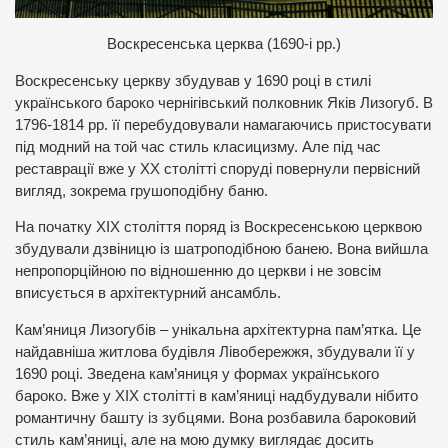
В
оскресенська церква (1690-і рр.)
Воскресенську церкву збудував у 1690 році в стилі
українського бароко чернігівський полковник Яків Лизогуб. В
1796-1814 рр. її перебудовували намагаючись пристосувати
під модний на той час стиль класицизму. Але під час
реставрації вже у ХХ столітті споруді повернули первісний
вигляд, зокрема грушоподібну баню.
На початку ХІХ століття поряд із Воскресенською церквою
збудували дзвіницю із шатроподібною банею. Вона вийшла
непропорційною по відношенню до церкви і не зовсім
вписується в архітектурний ансамбль.
Кам’яниця Лизогубів – унікальна архітектурна пам’ятка. Це
найдавніша житлова будівля Лівобережжя, збудували її у
1690 році. Зведена кам’яниця у формах українського
бароко. Вже у ХІХ столітті в кам’яниці надбудували нібито
романтичну башту із зубцями. Вона розбавила бароковий
стиль кам’яниці, але на мою думку виглядає досить