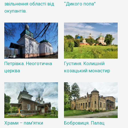
звільнення області від
“Дикого попа”
окупантів.
Петрівка. Неоготична
Густиня. Колишній
церква
козацький монастир
Храми – пам’ятки
Бобровиця. Палац