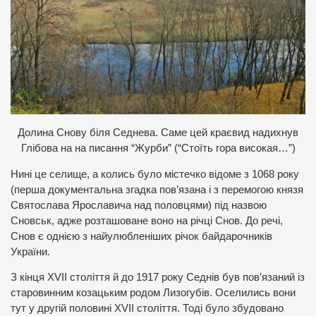
Д
олина Снову біля Седнева. Саме цей краєвид надихнув
Глібова на на писання “Журби” (“Стоїть гора високая…”)
Нині це селище, а колись було містечко відоме з 1068 року
(перша документальна згадка пов’язана і з перемогою князя
Святослава Ярославича над половцями) під назвою
Сновськ, адже розташоване воно на річці Снов. До речі,
Снов є однією з найулюбленіших річок байдарочників
України.
З кінця XVІІ століття й до 1917 року Седнів був пов’язаний із
старовинним козацьким родом Лизогубів. Оселились вони
тут у другій половині XVІІ століття. Тоді було збудовано