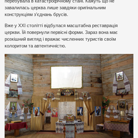
перебувала в катастрофічному стані. Кажуть що не
завалилась церква лише завдяки оригінальним
конструкціям з’єднань брусів.
Вже у ХХІ столітті відбулася масштабна реставрація
церкви. Їй повернули первісні форми. Зараз вона має
розкішний вигляд і вражає численних туристів своїм
колоритом та автентичністю.