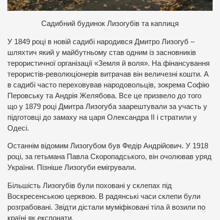
С
адибний будинок Лизогубів та каплиця
У 1849 році в новій садибі народився Дмитро Лизогуб –
шляхтич який у майбутньому став одним із засновників
терористичної організації «Земля й воля». На фінансування
терористів-революціонерів витрачав він величезні кошти. А
в садибі часто переховував народовольців, зокрема Софію
Перовську та Андрія Желябова. Все це призвело до того
що у 1879 році Дмитра Лизогуба заарештували за участь у
підготовці до замаху на царя Олександра ІІ і стратили у
Одесі.
Останнім відомим Лизогубом був Федір Андрійович. У 1918
році, за гетьмана Павла Скоропадського, він очолював уряд
України. Пізніше Лизогуби емігрували.
Більшість Лизогубів були поховані у склепах під
Воскресенською церквою. В радянські часи склепи були
розграбовані. Звідти дістали муміфіковані тіла й возили по
країні як експонати.