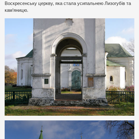
Воскресенську церкву, яка стала усипальнею Лизогубів та
кам’яницю.