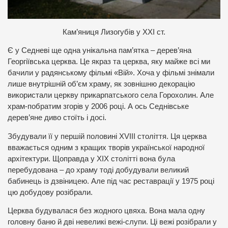
К
ам’яниця Лизогубів у ХХІ ст.
Є у Седневі ще одна унікальна пам’ятка – дерев’яна
Георгіївська церква. Це якраз та церква, яку майже всі ми
бачили у радянському фільмі «Вій». Хоча у фільмі знімали
лише внутрішній об’єм храму, як зовнішню декорацію
використали церкву прикарпатського села Горохолин. Але
храм-побратим згорів у 2006 році. А ось Седнівське
дерев’яне диво стоїть і досі.
Збудували її у першій половині XVIII століття. Ця церква
вважається одним з кращих творів української народної
архітектури. Щоправда у ХІХ столітті вона була
перебудована – до храму тоді добудували великий
бабинець із дзвіницею. Але під час реставрації у 1975 році
цю добудову розібрали.
Церква будувалася без жодного цвяха. Вона мала одну
головну баню й дві невеликі вежі-слупи. Ці вежі розібрали у