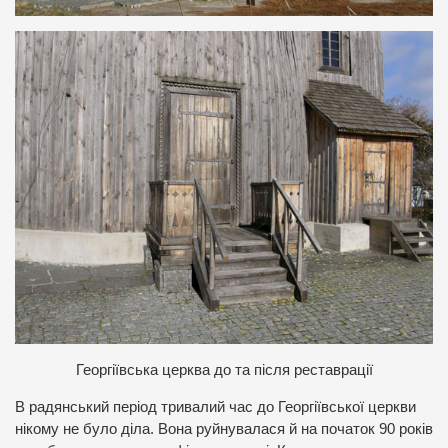
Г
еоргіївська церква до та після реставрації
В радянський період тривалий час до Георгіївської церкви
нікому не було діла. Вона руйнувалася й на початок 90 років