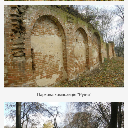
П
аркова композиція “Руїни”