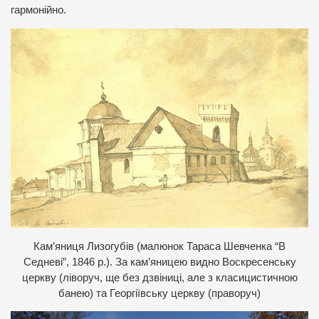
гармонійно.
К
ам’яниця Лизогубів (малюнок Тараса Шевченка “В
Седневі”, 1846 р.). За кам’яницею видно Воскресенську
церкву (ліворуч, ще без дзвіниці, але з класицистичною
банею) та Георгіївську церкву (праворуч)