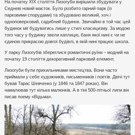
На початку ХІХ століття Лизогуби вирішили збудувати у
Седневі новий маєток. Було розбито гарний парк (із
парковими спорудами) та збудовано великий, хоч і
одноповерховий, садибний будинок. Звичайно в той час цей
будинок міг будуватись лише у стилі класицизму. За модою
того часу у будинку звели каплицю, баня якої нині є чи не
єдиною прикрасою довгої будівлі, в якій нині працює школа.
У парку Лизогубів збереглися романтичні руїни – модний на
початку 19 століття декоративний парковий елемент.
Лизогуби були прихильниками мистецтва. Вони часто
приймали у себе художників, письменників і поетів. Двічі тут
бував Тарас Шевченко (у 1846 та 1847 роках). Він
намалював тут кілька малюнків. А в тіні 500-літньої липи він
писав поему «Відьма».