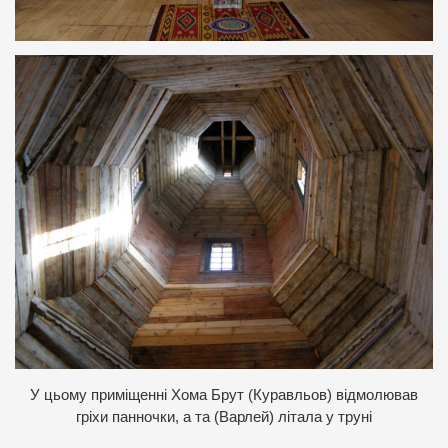
У
цьому приміщенні Хома Брут (Куравльов) відмолював
гріхи панночки, а та (Варлей) літала у труні