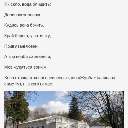
Як скло, вода блищить;
Долиною зеленою
Кудись вона біжить.
Край берега, у затишку,
Прив’язані човни;
А три верби схилилися,
Мов журяться вони.»
Хоча стовідсоткової впевненості, що «Журба» написана
саме тут, ні в кого немає.