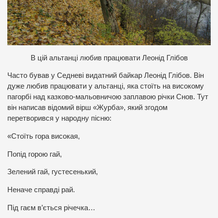
В
цій альтанці любив працювати Леонід Глібов
Часто бував у Седневі видатний байкар Леонід Глібов. Він
дуже любив працювати у альтанці, яка стоїть на високому
пагорбі над казково-мальовничою заплавою річки Снов. Тут
він написав відомий вірш «Журба», який згодом
перетворився у народну пісню:
«Стоїть гора високая,
Попід горою гай,
Зелений гай, густесенький,
Неначе справді рай.
Під гаєм в’ється річечка…