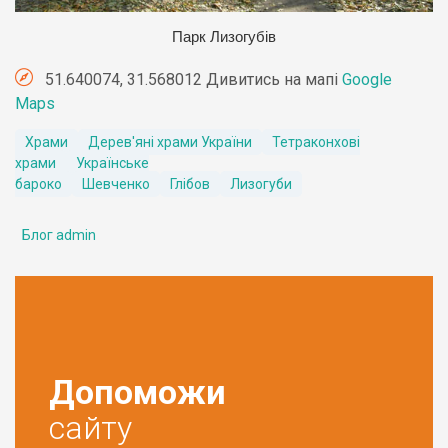
П
арк Лизогубів
51.640074, 31.568012 Дивитись на мапі
Google
Maps
Храми
Дерев'яні храми України
Тетраконхові
храми
Українське
бароко
Шевченко
Глібов
Лизогуби
Блог admin
Допоможи
сайту