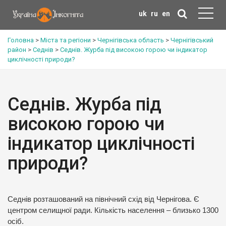
uk
ru
en
Головна
>
Міста та регіони
>
Чернігівська область
>
Чернігівський
район
>
Седнів
>
Седнів. Журба під високою горою чи індикатор
циклічності природи?
Седнів. Журба під
високою горою чи
індикатор циклічності
природи?
Седнів розташований на північний схід від Чернігова. Є
центром селищної ради. Кількість населення – близько 1300
осіб.