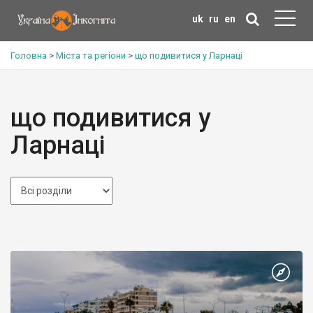
uk
ru
en
Головна
>
Міста та регіони
>
що подивитися у Ларнаці
що подивитися у
Ларнаці