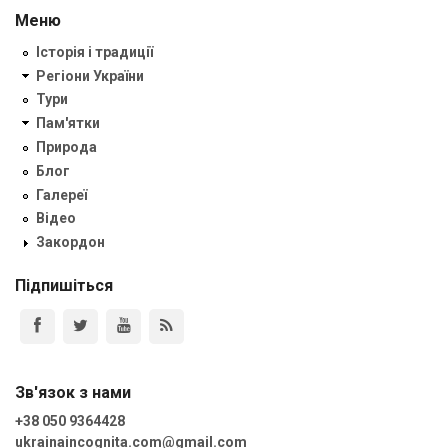
Меню
Історія і традиції
Регіони України
Тури
Пам'ятки
Природа
Блог
Галереї
Відео
Закордон
Підпишіться
Зв'язок з нами
+38 050 9364428
ukrainaincognita.com@gmail.com