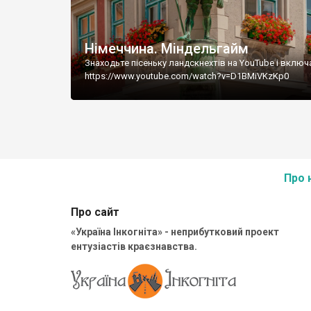
Німеччина. Міндельгайм
Знаходьте пісеньку ландскнехтів на YouTube і включ
https://www.youtube.com/watch?v=D1BMiVKzKp0
Про 
Про сайт
«Україна Інкогніта» - неприбутковий проект
ентузіастів краєзнавства.