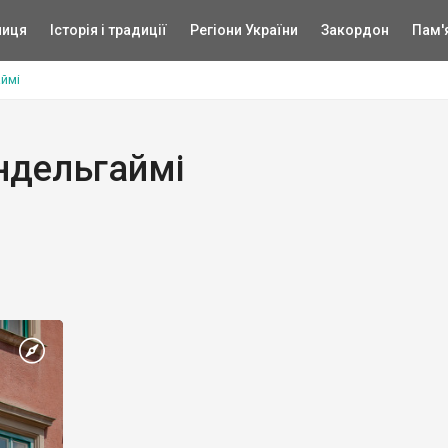
ниця
Історія і традиції
Регіони України
Закордон
Пам'
ймі
ндельгаймі