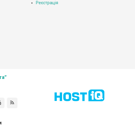
Реєстрація
та”
и