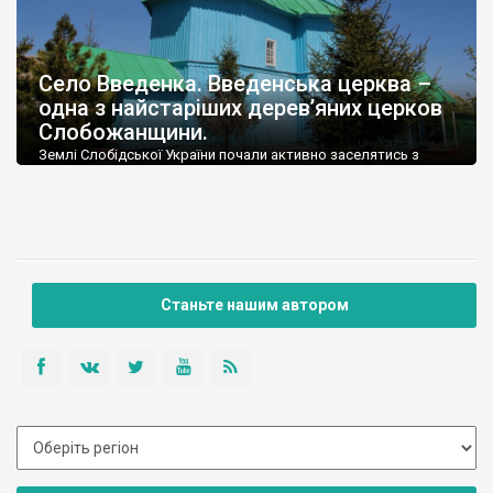
Село Введенка. Введенська церква –
одна з найстаріших дерев’яних церков
Слобожанщини.
Землі Слобідської України почали активно заселятись з
середини 17 століття. Це були переселенці з центральної
частини Правобережжя та Поділля.
Станьте нашим автором