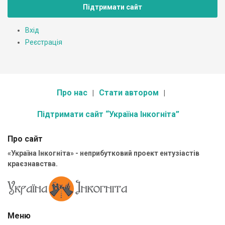
Підтримати сайт
Вхід
Реєстрація
Про нас
Стати автором
Підтримати сайт “Україна Інкогніта”
Про сайт
«Україна Інкогніта» - неприбутковий проект ентузіастів
краєзнавства.
Меню