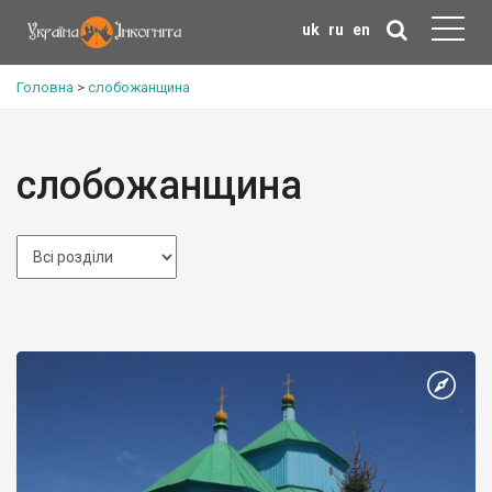
uk
ru
en
Головна
>
слобожанщина
слобожанщина