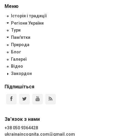
Меню
Історія і традиції
Регіони України
Тури
Пам'ятки
Природа
Блог
Галереї
Відео
Закордон
Підпишіться
Зв'язок з нами
+38 050 9364428
ukrainaincognita.com@gmail.com