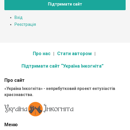
Підтримати сайт
Вхід
Реєстрація
Про нас
Стати автором
Підтримати сайт “Україна Інкогніта”
Про сайт
«Україна Інкогніта» - неприбутковий проект ентузіастів
краєзнавства.
Меню