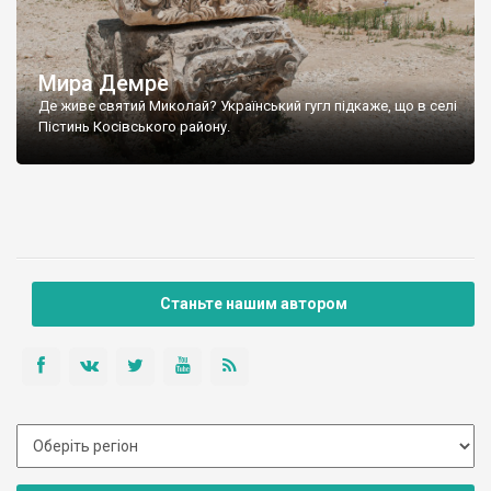
Мира Демре
Де живе святий Миколай? Український гугл підкаже, що в селі
Пістинь Косівського району.
Станьте нашим автором