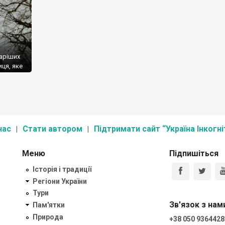
таріших
ця, яке
иці та
нас
Стати автором
Підтримати сайт “Україна Інкогні
Меню
Підпишіться
Історія і традиції
Регіони України
Тури
Зв'язок з нам
Пам'ятки
Природа
+38 050 9364428