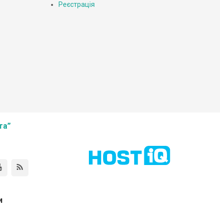
Реєстрація
та”
и