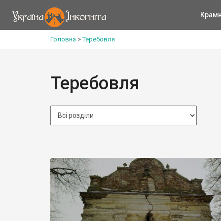
Крам
Головна
>
Теребовля
Теребовля