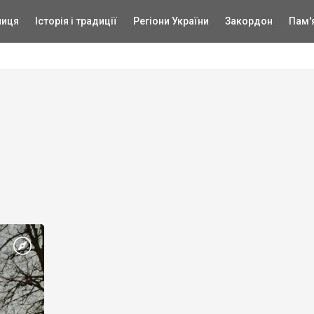
ниця
Історія і традиції
Регіони України
Закордон
Пам'