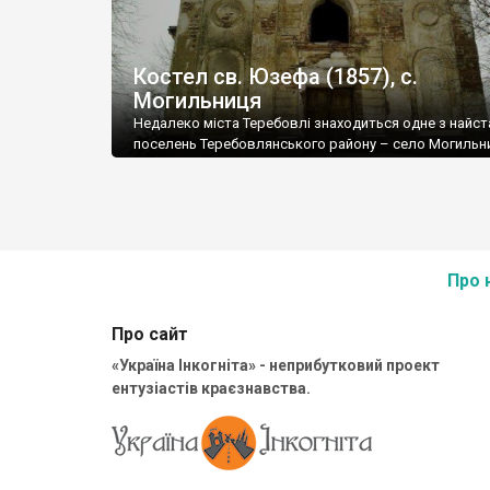
Костел св. Юзефа (1857), с.
Могильниця
Недалеко міста Теребовлі знаходиться одне з найс
поселень Теребовлянського району – село Могильни
фактично складається з двох частин: Нової Могильн
Старої Могильниці.
Про 
Про сайт
«Україна Інкогніта» - неприбутковий проект
ентузіастів краєзнавства.