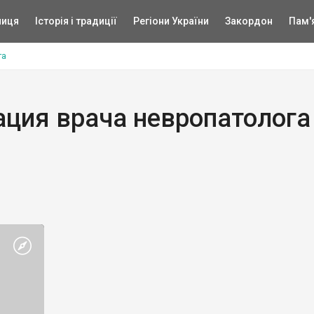
ниця
Історія і традиції
Регіони України
Закордон
Пам'
га
ация врача невропатолога