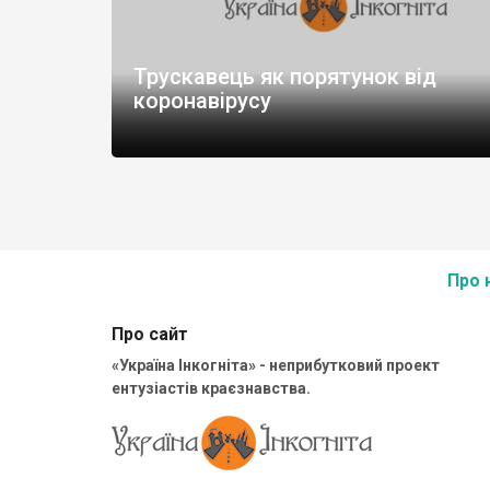
Трускавець як порятунок від
коронавірусу
Про 
Про сайт
«Україна Інкогніта» - неприбутковий проект
ентузіастів краєзнавства.