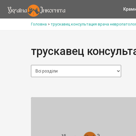
Крам
Головна
>
трускавец консультация врача невропатоло
трускавец консульт