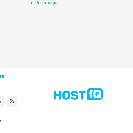
Реєстрація
та”
и