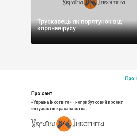
Трускавець як порятунок від
коронавірусу
Про 
Про сайт
«Україна Інкогніта» - неприбутковий проект
ентузіастів краєзнавства.