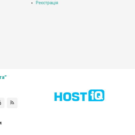
Реєстрація
та”
и