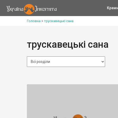
Крам
Головна
>
трускавецькі сана
трускавецькі сана