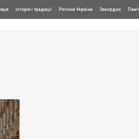
ниця
Історія і традиції
Регіони України
Закордон
Пам'