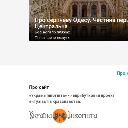
Про серпневу Одесу. Частина пер
Центральна
Босі ноги по пляжах…
Тіні втішено ляжуть,
Очі мружаться – літо…
Море і небо морем залите.
Про 
Про сайт
«Україна Інкогніта» - неприбутковий проект
ентузіастів краєзнавства.