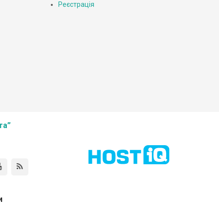
Реєстрація
та”
и