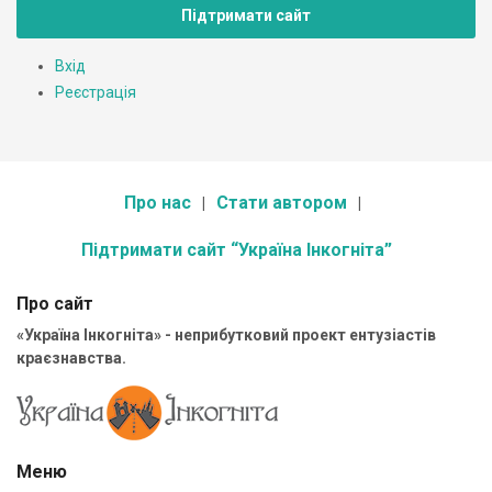
Підтримати сайт
Вхід
Реєстрація
Про нас
Стати автором
Підтримати сайт “Україна Інкогніта”
Про сайт
«Україна Інкогніта» - неприбутковий проект ентузіастів
краєзнавства.
Меню