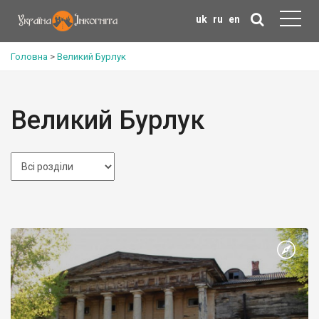
uk
ru
en
Головна
>
Великий Бурлук
Великий Бурлук