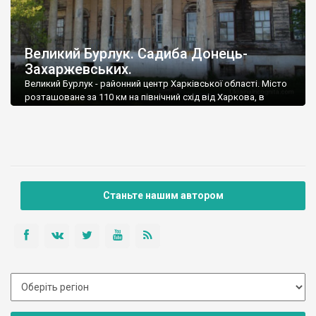
Великий Бурлук. Садиба Донець-
Захаржевських.
Великий Бурлук - районний центр Харківської області. Місто
розташоване за 110 км на північний схід від Харкова, в
долині річки Бурлук.
Станьте нашим автором