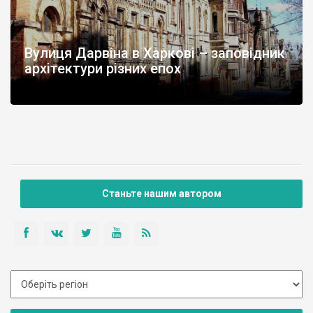
Вулиця Дарвіна в Харкові – заповідник
архітектури різних епох
Станьте нашим автором