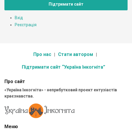
Підтримати сайт
Вхід
Реєстрація
Про нас
Стати автором
Підтримати сайт “Україна Інкогніта”
Про сайт
«Україна Інкогніта» - неприбутковий проект ентузіастів
краєзнавства.
Меню