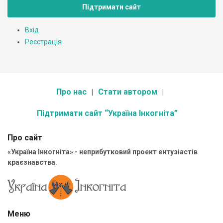
Підтримати сайт
Вхід
Реєстрація
Про нас
Стати автором
Підтримати сайт “Україна Інкогніта”
Про сайт
«Україна Інкогніта» - неприбутковий проект ентузіастів
краєзнавства.
Меню