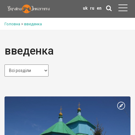
uk
ru
en
Головна
>
введенка
введенка