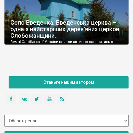
Село Введенка. Введенська церква –
одна з найстаріших дерев’яних церков
Слобожанщини.
Землі Слобідської України почали активно заселятись з
середини 17 століття. Це були переселенці з центральної
частини Правобережжя та Поділля.
Станьте нашим автором