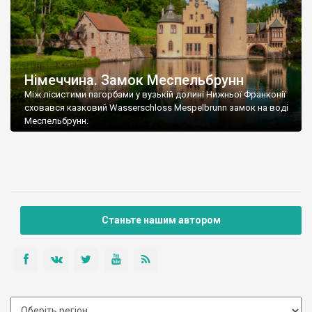
Німеччина. Замок Меспельбрунн
Між лісистими пагорбами у вузькій долині Нижньої Франконії
сховався казковий Wasserschloss Mespelbrunn замок на воді
Меспельбрунн.
Станьте нашим автором