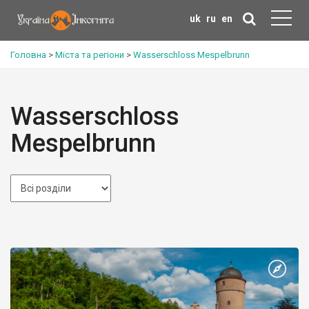
uk
ru
en
Головна
>
Міста та регіони
>
Wasserschloss Mespelbrunn
Wasserschloss
Mespelbrunn