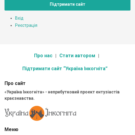
Підтримати сайт
Вхід
Реєстрація
Про нас
Стати автором
Підтримати сайт “Україна Інкогніта”
Про сайт
«Україна Інкогніта» - неприбутковий проект ентузіастів
краєзнавства.
Меню