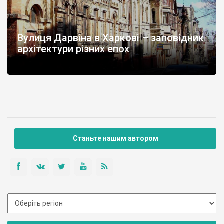
Вулиця Дарвіна в Харкові – заповідник
архітектури різних епох
Станьте нашим автором