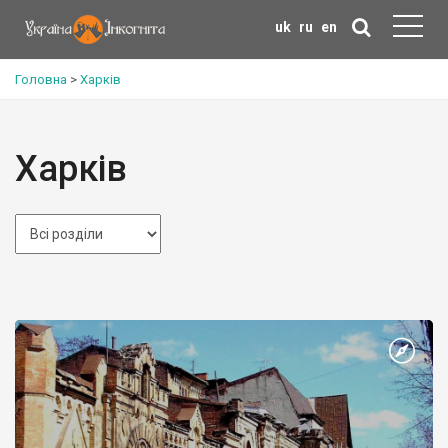
uk
ru
en
Головна
>
Харків
Харків