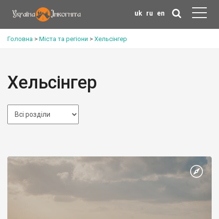
uk
ru
en
Головна
>
Міста та регіони
>
Хельсінгер
Хельсінгер