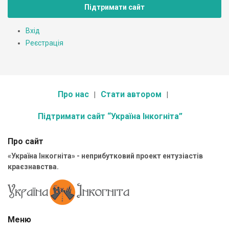
Підтримати сайт
Вхід
Реєстрація
Про нас
Стати автором
Підтримати сайт “Україна Інкогніта”
Про сайт
«Україна Інкогніта» - неприбутковий проект ентузіастів
краєзнавства.
Меню