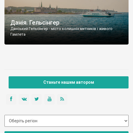
Данія. Гельсінгер
Данський Гельсінгер - місто колишніх митників і живого
Гамлета
Станьте нашим автором