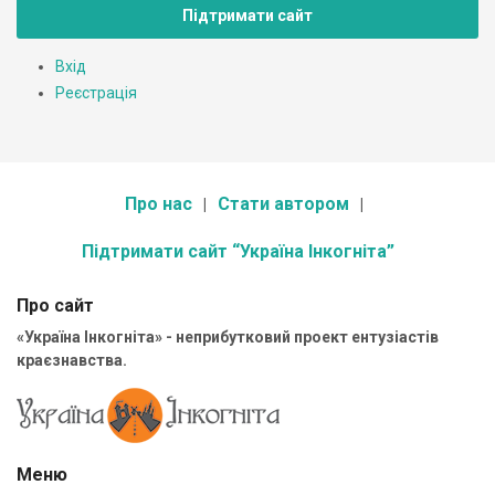
Підтримати сайт
Вхід
Реєстрація
Про нас
Стати автором
Підтримати сайт “Україна Інкогніта”
Про сайт
«Україна Інкогніта» - неприбутковий проект ентузіастів
краєзнавства.
Меню