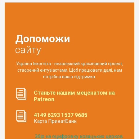
Допоможи
сайту
Україна Інкогніта - незалежний краєзнавчий проект,
створений ентузіастами. Щоб працювати далі, нам
потрібна ваша підтримка.
Станьте нашим меценатом на
Patreon
4149 6293 1537 9685
Карта ПриватБанк
Збір на оцифровку козацьких церков