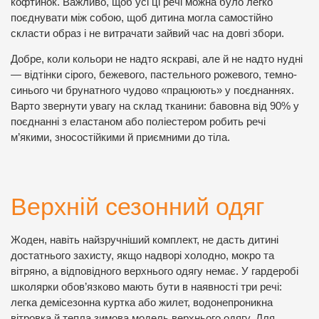
кофтинок. Важливо, щоб усі ці речі можна було легко
поєднувати між собою, щоб дитина могла самостійно
скласти образ і не витрачати зайвий час на довгі збори.
Добре, коли кольори не надто яскраві, але й не надто нудні
— відтінки сірого, бежевого, пастельного рожевого, темно-
синього чи брунатного чудово «працюють» у поєднаннях.
Варто звернути увагу на склад тканини: бавовна від 90% у
поєднанні з еластаном або поліестером робить речі
м’якими, зносостійкими й приємними до тіла.
Верхній сезонний одяг
Жоден, навіть найзручніший комплект, не дасть дитині
достатнього захисту, якщо надворі холодно, мокро та
вітряно, а відповідного верхнього одягу немає. У гардеробі
школярки обов’язково мають бути в наявності три речі:
легка демісезонна куртка або жилет, водонепроникна
вітровка й тепла зимова модель верхнього одягу. Для