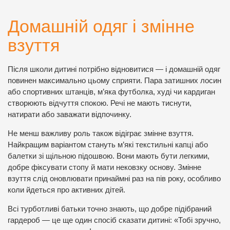
Домашній одяг і змінне
взуття
Після школи дитині потрібно відновитися — і домашній одяг
повинен максимально цьому сприяти. Пара затишних лосин
або спортивних штанців, м’яка футболка, худі чи кардиган
створюють відчуття спокою. Речі не мають тиснути,
натирати або заважати відпочинку.
Не менш важливу роль також відіграє змінне взуття.
Найкращим варіантом стануть м’які текстильні капці або
балетки зі щільною підошвою. Вони мають бути легкими,
добре фіксувати стопу й мати нековзку основу. Змінне
взуття слід оновлювати принаймні раз на пів року, особливо
коли йдеться про активних дітей.
Всі турботливі батьки точно знають, що добре підібраний
гардероб — це ще один спосіб сказати дитині: «Тобі зручно,