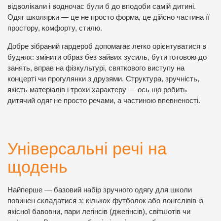
відволікали і водночас були б до вподоби самій дитині.
Одяг школярки — це не просто форма, це дійсно частина її
простору, комфорту, стилю.
Добре зібраний гардероб допомагає легко орієнтуватися в
буднях: змінити образ без зайвих зусиль, бути готовою до
занять, вправ на фізкультурі, святкового виступу на
концерті чи прогулянки з друзями. Структура, зручність,
якість матеріалів і трохи характеру — ось що робить
дитячий одяг не просто речами, а частиною впевненості.
Універсальні речі на
щодень
Найперше — базовий набір зручного одягу для школи
повинен складатися з: кількох футболок або лонгслівів із
якісної бавовни, пари легінсів (джегінсів), світшотів чи