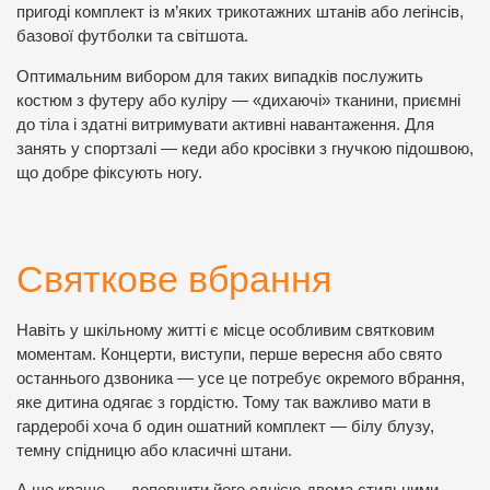
пригоді комплект із м’яких трикотажних штанів або легінсів,
базової футболки та світшота.
Оптимальним вибором для таких випадків послужить
костюм з футеру або куліру — «дихаючі» тканини, приємні
до тіла і здатні витримувати активні навантаження. Для
занять у спортзалі — кеди або кросівки з гнучкою підошвою,
що добре фіксують ногу.
Святкове вбрання
Навіть у шкільному житті є місце особливим святковим
моментам. Концерти, виступи, перше вересня або свято
останнього дзвоника — усе це потребує окремого вбрання,
яке дитина одягає з гордістю. Тому так важливо мати в
гардеробі хоча б один ошатний комплект — білу блузу,
темну спідницю або класичні штани.