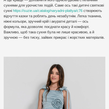
А ще краще — доповнити його однією-двома стильними
сукнями для урочистих подій. Саме ось такі дитячі святкові
сукні
https://suzie.ua/catalog/naryadni-plattya/c76
створюють
відчуття казки та роблять день незабутнім. Легка тканина,
ніжні кольори, зручний крій і акуратні деталі — ось
формула, яка дозволяє поєднати красу й комфорт.
Важливо, щоб така сукня була не лише красивою, а й
зручною — без тиску, зайвих прикрас і жорстких матеріалів.