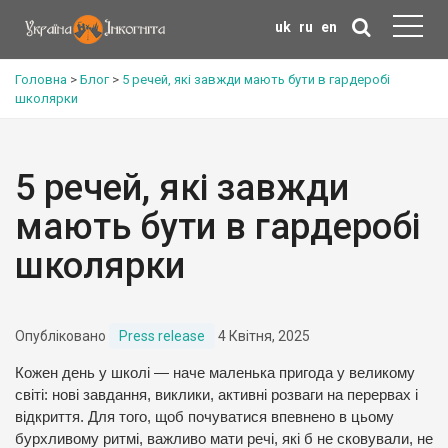
uk
ru
en
Головна
>
Блог
>
5 речей, які завжди мають бути в гардеробі
школярки
5 речей, які завжди
мають бути в гардеробі
школярки
Опубліковано
Press release
4 Квітня, 2025
Кожен день у школі — наче маленька пригода у великому
світі: нові завдання, виклики, активні розваги на перервах і
відкриття. Для того, щоб почуватися впевнено в цьому
бурхливому ритмі, важливо мати речі, які б не сковували, не