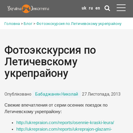
uk
ru
en
Головна
>
Блог
>
Фотоэкскурсия по Летичевскому укрепрайону
Фотоэкскурсия по
Летичевскому
укрепрайону
Опубліковано
Бабаджанян Николай
27 Листопада, 2013
Свежие впечатления от серии осенних поездок по
Летичевскому укрепрайону:
http://ukrepraion.com/reports/osennie-kraski-leura/
http://ukrepraion.com/reports/ukreprajon-glazami-