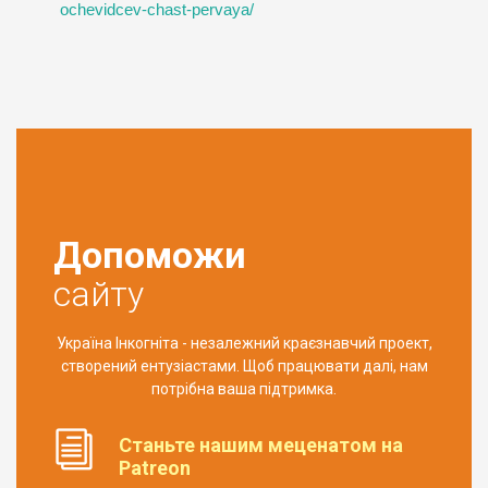
ochevidcev-chast-pervaya/
Допоможи
сайту
Україна Інкогніта - незалежний краєзнавчий проект,
створений ентузіастами. Щоб працювати далі, нам
потрібна ваша підтримка.
Станьте нашим меценатом на
Patreon