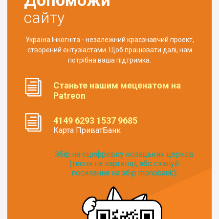
сайту
Україна Інкогніта - незалежний краєзнавчий проект,
створений ентузіастами. Щоб працювати далі, нам
потрібна ваша підтримка.
Станьте нашим меценатом на
Patreon
4149 6293 1537 9685
Карта ПриватБанк
Збір на оцифровку козацьких церков
(тисни на картинці, або скануй
посилання на збір monobank):