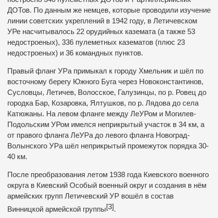
ДОТов. По данным же немцев, которые проводили изучение
линии советских укреплений в 1942 году, в Летичевском
УРе насчитывалось 22 орудийных каземата (а также 53
недостроеных), 336 пулеметных казематов (плюс 23
недостроеных) и 36 командных пунктов.
Правый фланг УРа примыкал к городу
Хмельник
и шёл по
восточному берегу
Южного Буга
через
Новоконстантинов
,
Сусловцы
,
Летичев
,
Волосское
,
Галузинцы
, по р.
Ровец
до
городка
Бар
,
Козаровка
,
Ялтушков
, по р. Лядова до села
Катюжаны. На левом фланге между ЛеУРом и Могилев-
Подольским УРом имелся неприкрытый участок в 34 км, а
от правого фланга ЛеУРа до левого фланга Новоград-
Волынского УРа шёл неприкрытый промежуток порядка 30-
40 км.
После преобразования летом 1938 года
Киевского военного
округа
в Киевский Особый военный округ и создания в нём
армейских групп Летичевский УР вошёл в состав
[3]
Винницкой армейской группы
.