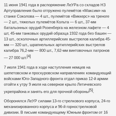
11 июня 1941 года в распоряжение ЛеУРа со складов НЗ
Артуправления было отгружено пулемётов
«Максим»
на
станке Соколова — 4 шт., пулемётов
«Виккерс»
на треноге
— 2 шт., тяжелых пулемётов Кольта — 6 шт.,
37-мм
батальонных орудий Розенберга
на железном лафете — 4
шт,
45-мм танковых орудий
образца 1932 года без башен —
13 шт., осколочных артиллерийских выстрелов калибра 45-
мм — 320 шт., шрапнельных артиллерийских выстрелов
калибра 76,2-мм — 800 шт., 7,62-мм винтовочных патронов
[4]
— 27 000 шт.
7 июля 1941 года в ходе наступления немцев на
шепетовском и проскуровском направлениях командующий
войсками
Юго-Западного фронта
отдал приказ
12-й армии
отойти к утру 9 июля на северное крыло Летичевского
[5]
укрепрайона и занять его для прочной обороны
.
Оборонялся ЛеУР силами 13-го стрелкового корпуса, 24-го
механизированного корпуса и
96-й горнострелковой
дивизии
. В письме командующему
Южным фронтом
от 16