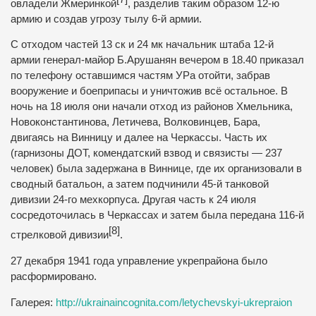
овладели
Жмеринкой
, разделив таким образом 12-ю
армию и создав угрозу тылу 6-й армии.
С отходом частей 13 ск и 24 мк начальник штаба 12-й
армии генерал-майор
Б.Арушанян
вечером в 18.40 приказал
по телефону оставшимся частям УРа отойти, забрав
вооружение и боеприпасы и уничтожив всё остальное. В
ночь на 18 июля они начали отход из районов Хмельника,
Новоконстантинова, Летичева,
Волковинцев
, Бара,
двигаясь на
Винницу
и далее на
Черкассы
. Часть их
(гарнизоны ДОТ, комендатский взвод и связисты — 237
человек) была задержана в Виннице, где их организовали в
сводный батальон, а затем подчинили 45-й танковой
дивизии 24-го мехкорпуса. Другая часть к 24 июля
сосредоточилась в Черкассах и затем была передана
116-й
[8]
стрелковой дивизии
.
27 декабря 1941 года управление укрепрайона было
расформировано.
Галерея:
http://ukrainaincognita.com/letychevskyi-ukrepraion