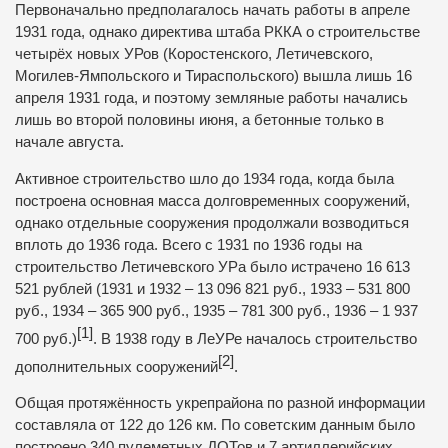
Первоначально предполагалось начать работы в апреле
1931 года, однако директива штаба
РККА
о строительстве
четырёх новых УРов (
Коростенского
, Летичевского,
Могилев-Ямпольского
и
Тираспольского
) вышла лишь 16
апреля 1931 года, и поэтому земляные работы начались
лишь во второй половины июня, а бетонные только в
начале августа.
Активное строительство шло до 1934 года, когда была
построена основная масса долговременных сооружений,
однако отдельные сооружения продолжали возводиться
вплоть до 1936 года. Всего с 1931 по 1936 годы на
строительство Летичевского УРа было истрачено 16 613
521 рублей (1931 и 1932 – 13 096 821 руб., 1933 – 531 800
руб., 1934 – 365 900 руб., 1935 – 781 300 руб., 1936 – 1 937
[1]
700 руб.)
. В 1938 году в ЛеУРе началось строительство
[2]
дополнительных сооружений
.
Общая протяжённость укрепрайона по разной информации
составляла от 122 до 126 км. По советским данным было
построено 340 пулеметных
ДОТов
и 7 артиллерийских