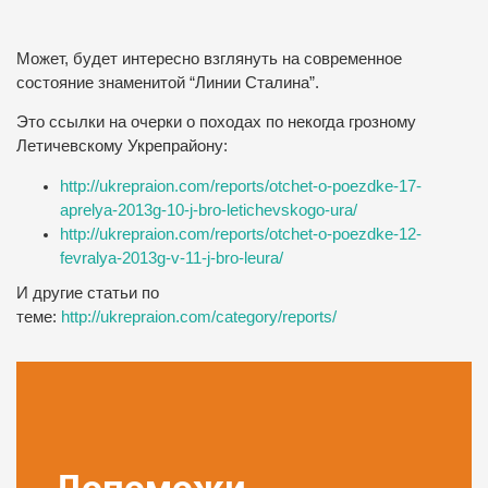
Может, будет интересно взглянуть на современное
состояние знаменитой “Линии Сталина”.
Это ссылки на очерки о походах по некогда грозному
Летичевскому Укрепрайону:
http://ukrepraion.com/reports/otchet-o-poezdke-17-
aprelya-2013g-10-j-bro-letichevskogo-ura/
http://ukrepraion.com/reports/otchet-o-poezdke-12-
fevralya-2013g-v-11-j-bro-leura/
И другие статьи по
теме:
http://ukrepraion.com/category/reports/
Допоможи