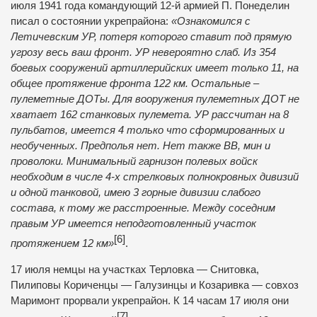
июля 1941 года командующий 12-й армией
П. Понеделин
писал о состоянии укрепрайона:
«Ознакомился с
Летичевским УР, потеря которого ставит под прямую
угрозу весь ваш фронт. УР невероятно слаб. Из 354
боевых сооружений артиллерийских имеет только 11, на
общее протяжение фронта 122 км. Остальные –
пулеметные ДОТы. Для вооружения пулеметных ДОТ не
хватает 162 станковых пулемета. УР рассчитан на 8
пульбатов, имеется 4 только что сформированных и
необученных. Предполья нет. Нет также ВВ, мин и
проволоки. Минимальный гарнизон полевых войск
необходим в числе 4-х стрелковых полнокровных дивизий
и одной танковой, имею 3 горные дивизии слабого
состава, к тому же расстроенные. Между соседним
правым УР имеется неподготовленный участок
[6]
протяжением 12 км»
.
17 июля немцы на участках
Терловка
—
Снитовка
,
Пилиповы Кориченцы —
Галузинцы
и
Козаривка
— совхоз
Маримонт прорвали укрепрайон. К 14 часам 17 июля они
[7]