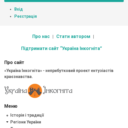
Вхід
Реєстрація
Про нас
Стати автором
Підтримати сайт “Україна Інкогніта”
Про сайт
«Україна Інкогніта» - неприбутковий проект ентузіастів
краєзнавства.
Меню
Історія і традиції
Регіони України