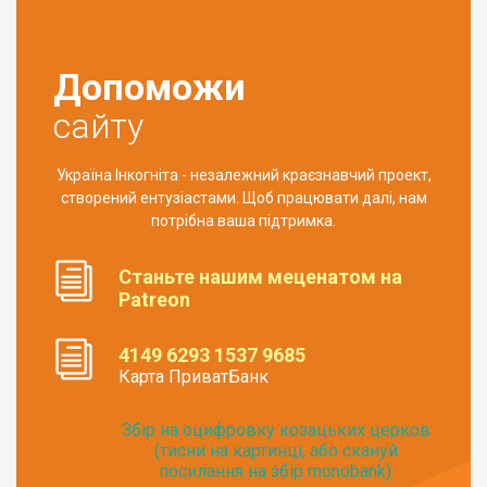
Допоможи
сайту
Україна Інкогніта - незалежний краєзнавчий проект,
створений ентузіастами. Щоб працювати далі, нам
потрібна ваша підтримка.
Станьте нашим меценатом на
Patreon
4149 6293 1537 9685
Карта ПриватБанк
Збір на оцифровку козацьких церков
(тисни на картинці, або скануй
посилання на збір monobank):