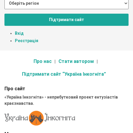
Підтримати сайт
Вхід
Реєстрація
Про нас
Стати автором
Підтримати сайт “Україна Інкогніта”
Про сайт
«Україна Інкогніта» - неприбутковий проект ентузіастів
краєзнавства.