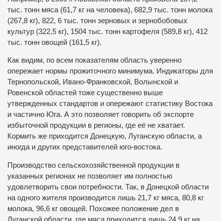
тыс. тонн мяса (61,7 кг на человека), 682,9 тыс. тонн молока
(267,8 кг), 822, 6 тыс. тонн зерновых и зернобобовых
культур (322,5 кг), 1504 тыс. тонн картофеля (589,8 кг), 412
тыс. тонн овощей (161,5 кг).
Как видим, по всем показателям область уверенно
опережает нормы прожиточного минимума. Индикаторы для
Тернопольской, Ивано-Франковской, Волынской и
Ровенской областей тоже существенно выше
утвержденных стандартов и опережают статистику Востока
и частично Юга. А это позволяет говорить об экспорте
избыточной продукции в регионы, где её не хватает.
Кормить же приходится Донецкую, Луганскую области, а
иногда и других представителей юго-востока.
Производство сельскохозяйственной продукции в
указанных регионах не позволяет им полностью
удовлетворить свои потребности. Так, в Донецкой области
на одного жителя производится лишь 21,7 кг мяса, 80,8 кг
молока, 96,6 кг овощей. Похожее положение дел в
Луганской области, где мяса приходится лишь 24,9 кг на