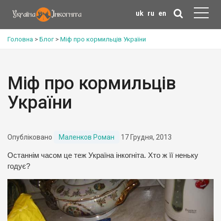
uk
ru
en
Головна
>
Блог
>
Міф про кормильців України
Міф про кормильців
України
Опубліковано
Маленков Роман
17 Грудня, 2013
Останнім часом це теж Україна інкогніта. Хто ж її неньку
годує?