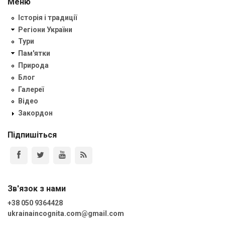
Меню
Історія і традиції
Регіони України
Тури
Пам'ятки
Природа
Блог
Галереї
Відео
Закордон
Підпишіться
Зв'язок з нами
+38 050 9364428
ukrainaincognita.com@gmail.com