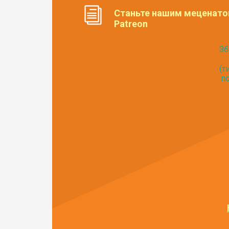
Станьте нашим меценато
Patreon
Зб
(т
по