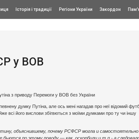
ниця
Історія і традиції
Регіони України
Закордон
Пам'
СР у ВОВ
утіна з приводу Перемоги у ВОВ без України
певнену думку Путіна, але ось мені нагадав про неї відомий фу
же всі його вислови збігвються з моїми думками про ту чи іншу
утину, объяснившему, почему РСФСР могла и самостоятельно
 бьются по этому поводу — как, оскорбили и т.п.- а следовал