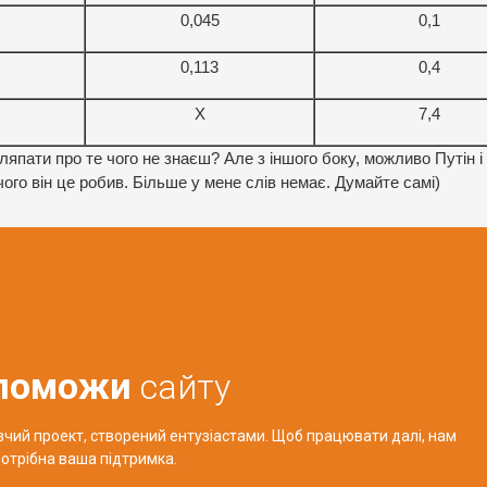
0,045
0,1
0,113
0,4
X
7,4
ляпати про те чого не знаєш? Але з іншого боку, можливо Путін і
ого він це робив. Більше у мене слів немає. Думайте самі)
поможи
сайту
авчий проект, створений ентузіастами. Щоб працювати далі, нам
отрібна ваша підтримка.