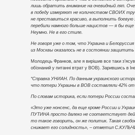
лишь обратить внимание на очевидный ляп. Оче
в победу измеряют не количеством СВОИХ тр
не преставиться красиво, а выполнить боевую 
перебили намного больше нацистов — я бы еще п
Неумно. Не в его стиле.
Не говоря уже о том, что Украина и Белоруссия
из Москвы оказалось не в состоянии защитить 
Молодець Франков, але я вирішив все таки з’ясув
обізнаний у питанні втрат у ВОВ). Зарившись в І
“Справка УНИАН. По данным украинского истор
что потери Украины в ВОВ составляли 42% от
По словам историка, если потери России сост
«Это уже нонсенс, да еще кроме России и Украи
ПУТИНА просто далеко не соответствует дейс
то такое говорить, он же политик. Такая своб
снижает его солидность», – отметил С.КУЛЬ