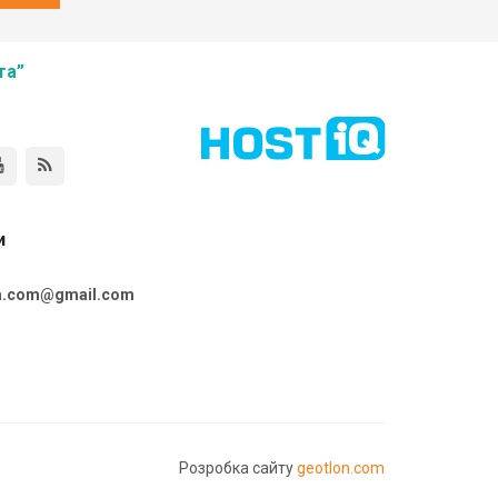
та”
и
ta.com@gmail.com
Розробка сайту
geotlon.com