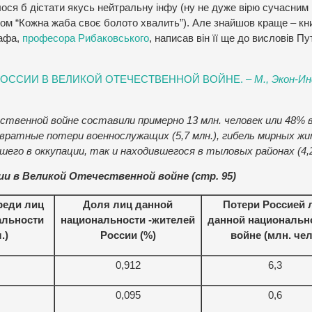
ося б дістати якусь нейтральну інфу (ну не дуже вірю сучасним
ипом “Кожна жаба своє болото хвалить”). Але знайшов краще – кн
афа,
професора Рибаковського
, написав він її ще до висловів Пут
И РОССИИ В ВЕЛИКОЙ ОТЕЧЕСТВЕННОЙ ВОЙНЕ. –
М., Экон-И
ственной войне составили примерно 13 млн. человек или 48% 
вратные потери военнослужащих (5,7 млн.), гибель мирных ж
шего в оккупации, так и находившегося в тыловых районах (4,2
ии в Великой Отечественной войне (стр. 95)
реди лиц
Доля лиц данной
Потери Россией 
альности
национальности -жителей
данной национальн
.)
России (%)
войне (млн. чел
0,912
6,3
0,095
0,6