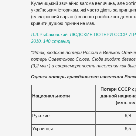
Кульчицький звичайно вагома величина, але хотіл
українським історикам, які часто діють за принц
(електронний варіант) знаного російського демогр
кривити душою причин не мав.
Л.Л.Рыбаковский. ЛЮДСКИЕ ПОТЕРИ СССР 
2010, 140 страниц
“Итак, людские потери России в Великой Отече
потерь Советского Союза. Сюда входят безвоз
(3,2 млн.) и сверхсмертность населения как быв
Оценка потерь гражданского населения Росс
Потери СССР с
Национальности
данной национ
(млн. чел
Русские
6,9
Украинцы
6,5