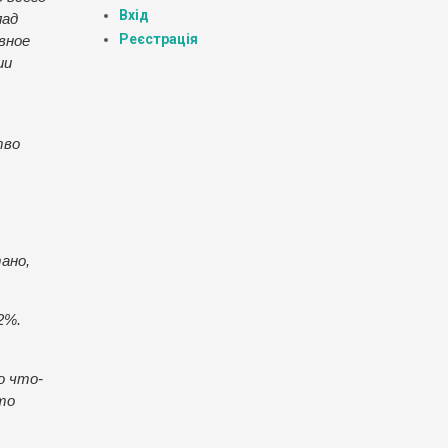
Вхід
лад
Реєстрація
вное
ии
тво
ано,
2%.
о что-
то