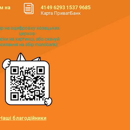
м на
4149 6293 1537 9685
Карта ПриватБанк
ір на оцифровку козацьких
церков
исни на картинці, або скануй
силання на збір monobank):
Наші благодійники