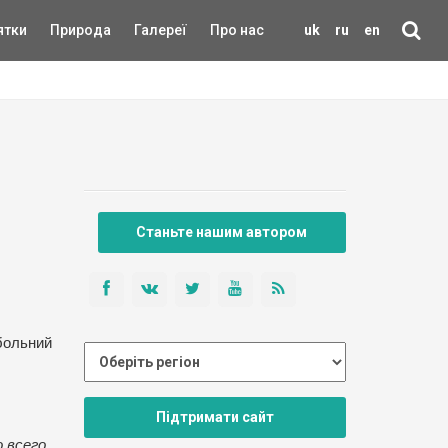
ятки
Природа
Галереї
Про нас
uk
ru
en
Станьте нашим автором
тбольний
Підтримати сайт
о всего