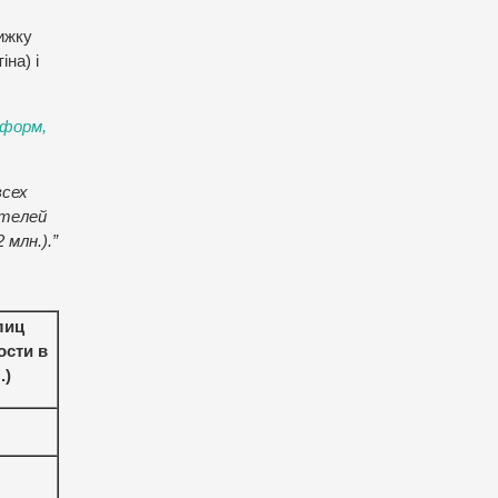
ижку
іна) і
нформ,
всех
ителей
 млн.).”
лиц
ости в
.)