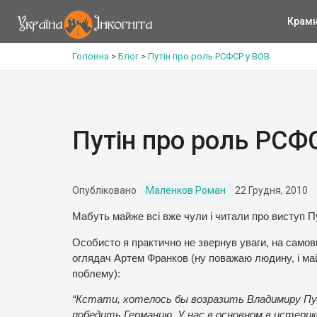
Крам
Головна
>
Блог
>
Путін про роль РСФСР у ВОВ
Путін про роль РСФ
Опубліковано
Маленков Роман
22 Грудня, 2010
Мабуть майже всі вже чули і читали про виступ П
Особисто я практично не звернув уваги, на самов
оглядач Артем Франков (ну поважаю людину, і май
поблему):
“Кстати, хотелось бы возразить Владимиру П
победить Германию. У нас в основном в истерике