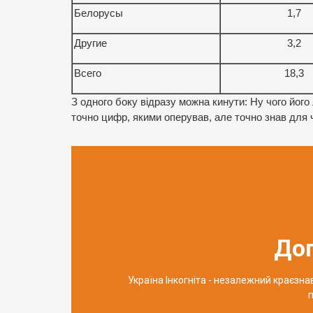
Белорусы
1,7
Другие
3,2
Всего
18,3
З одного боку відразу можна кинути: Ну чого його 
точно цифр, якими оперував, але точно знав для ч
До
Україна Інкогніта - незалежний краєзн
п