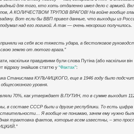
видный для того, кто хоть отдаленно имел дело с армией. Вк
упов, А КОЛИЧЕСТВОМ ТРУПОВ ВРАГОВ! На войне вообще гла
задачу. Вот если бы ВВП привел данные, что выходцы из Росс
одумал над его логикой. А так — очень нехорошо получилось.
 приняли на себя всю тяжесть удара, а бестолковое руководс
свою землю от лютого врага.”
ати, наскільки правдивими були слова Путіна (або наскільки він
нет відразу знайшов статтю у
“Фактах”
:
ика Станислава КУЛЬЧИЦКОГО, еще в 1946 году было подсчит
 общесоюзного уровня.
авляли 70%, как утверждает В.ПУТИН, то в сумме выходит 11
ны, в составе СССР были и другие республики. То есть цифра
твительности… Я вообще не понимаю, зачем ему нужно был
одная трактовка фактов, которые всем известны, – это прос
ЧИЦКИЙ.”