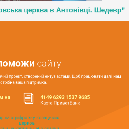
овська церква в Антонівці. Шедевр”
поможи
сайту
авчий проект, створений ентузіастами. Щоб працювати далі, нам
отрібна ваша підтримка.
м на
4149 6293 1537 9685
Карта ПриватБанк
ір на оцифровку козацьких
церков
исни на картинці, або скануй