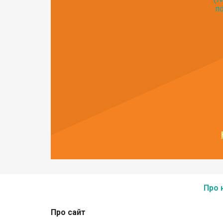
по
Про 
Про сайт