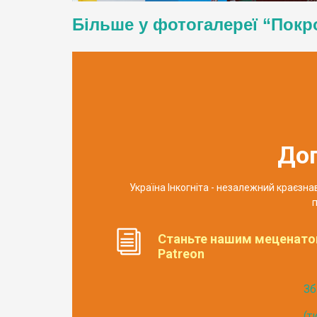
Більше у фотогалереї “Покр
До
Україна Інкогніта - незалежний краєзн
п
Станьте нашим меценато
Patreon
Зб
(т