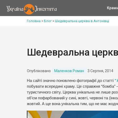
Крам
Головна
>
Блог
>
Шедевральна церква в Антонівці
Шедевральна церква
Опубліковано
Маленков Роман
3 Серпня, 2014
На сайті значно поновлено фотографії до статті
“А
побувати всередині храму. Це справжня “бомба” 
туристичного світу. Церква унікальна не лише ро
об’єм пофарбований у сині, жовті, червоні та (ін
жовтий. А ще вона унікальна тим, що не має жодн