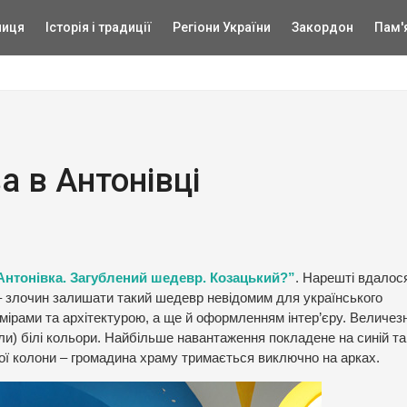
ниця
Історія і традиції
Регіони України
Закордон
Пам'
 в Антонівці
нтонівка. Загублений шедевр. Козацький?”
. Нарешті вдалос
– злочин залишати такий шедевр невідомим для українського
змірами та архітектурою, а ще й оформленням інтер’єру. Величез
коли) білі кольори. Найбільше навантаження покладене на синій та
ої колони – громадина храму тримається виключно на арках.