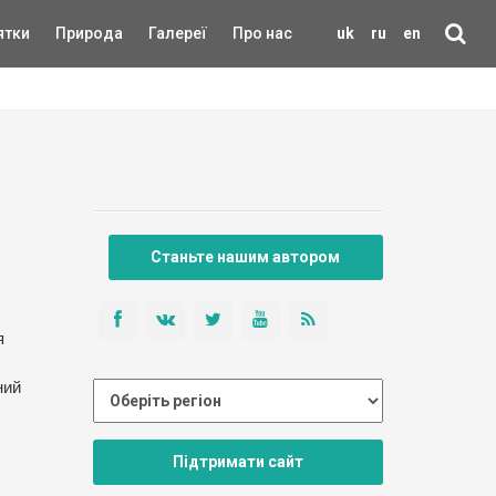
ятки
Природа
Галереї
Про нас
uk
ru
en
Станьте нашим автором
я
ний
Підтримати сайт