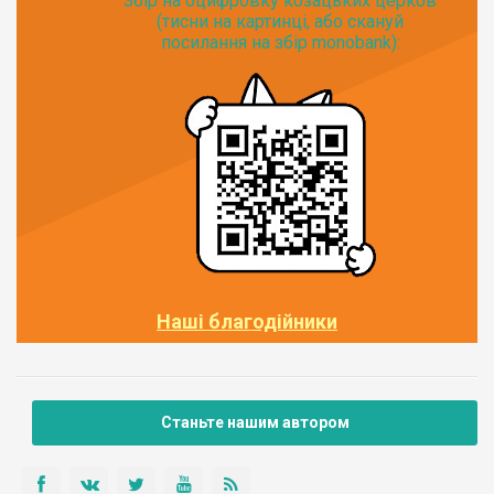
Збір на оцифровку козацьких церков
(тисни на картинці, або скануй
посилання на збір monobank):
Наші благодійники
Станьте нашим автором