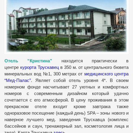
Отель “Кристина”
находится практически в
центре
курорта Трускавец
в 350 м. от центрального бювета
минеральных вод №1, 300 метрах от
медицинского центра
“Мед-Палас”
.
Являет собой отель уровня 4*. В своем
номерном фонде насчитывает 27 уютных и комфортных
номеров с современным дизайном который удачно
сочетается с его атмосферой. В цену проживания в этом
прекрасном отеле входит кроме завтрака также
одноразовое посещение (каждый день) SPA – зоны нового и
наверное лучшего мед. заведения Трускавца (комплекс
бассейнов и саун, тренажерный зал, косметология лица и
тела). Карта Трускавца
здесь
.