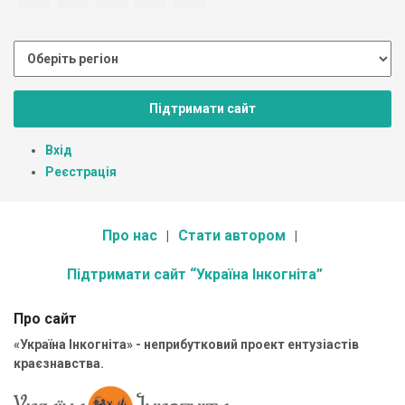
Підтримати сайт
Вхід
Реєстрація
Про нас
Стати автором
Підтримати сайт “Україна Інкогніта”
Про сайт
«Україна Інкогніта» - неприбутковий проект ентузіастів
краєзнавства.