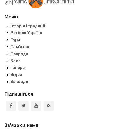
Меню
Історія і традиції
Регіони України
Тури
Пам'ятки
Природа
Блог
Галереї
Відео
Закордон
Підпишіться
Зв'язок з нами