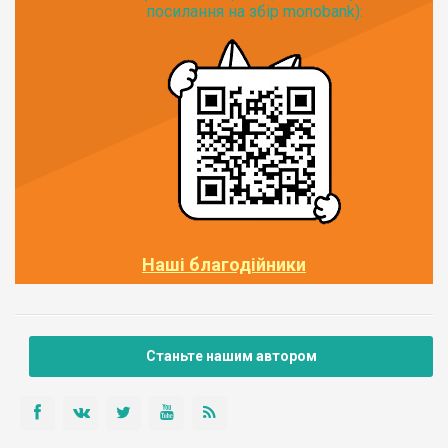
посилання на збір monobank):
Наші благодійники
Станьте нашим автором