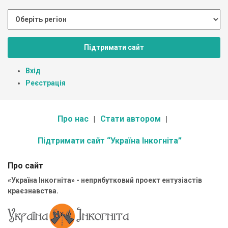
Підтримати сайт
Вхід
Реєстрація
Про нас
Стати автором
Підтримати сайт “Україна Інкогніта”
Про сайт
«Україна Інкогніта» - неприбутковий проект ентузіастів
краєзнавства.