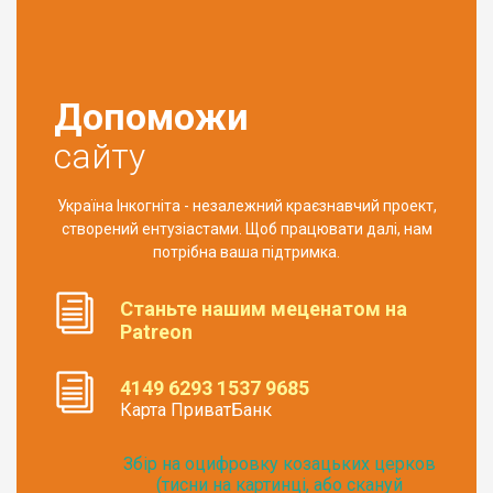
Допоможи
сайту
Україна Інкогніта - незалежний краєзнавчий проект,
створений ентузіастами. Щоб працювати далі, нам
потрібна ваша підтримка.
Станьте нашим меценатом на
Patreon
4149 6293 1537 9685
Карта ПриватБанк
Збір на оцифровку козацьких церков
(тисни на картинці, або скануй