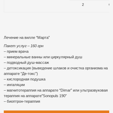
2
66
Лечение на вилле “Марта”
Пакет услуг – 160 грн
– прием врача
– минеральные ванны или циркулярный душ
– подводный душ-массаж
– детоксикация (выведение шлаков и очистка организма на
аппарате “Де-токс”)
– кислородная подушка
– ингаляции
– магнитотераппия на аппарате “Dimar” или ультразвуковая
тераппия на аппарате”Sonopuls 190″
– биоптрон-тераппия