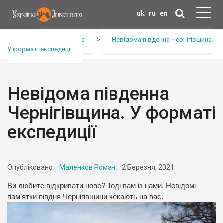
uk
ru
en
Головна
>
Анонс тура
>
Невідома південна Чернігівщина.
У форматі експедиції
Невідома південна
Чернігівщина. У форматі
експедиції
Опубліковано
Маленков Роман
2 Березня, 2021
Ви любите відкривати нове? Тоді вам із нами. Невідомі
пам’ятки півдня Чернігівщини чекають на вас.