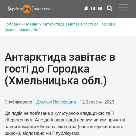
uk
ru
en
Головна
>
Новини
>
Антарктида завітає в гості до Городка
(Хмельницька обл.)
Антарктида завітає в
гості до Городка
(Хмельницька обл.)
Опубліковано
Дмитро Полюхович
12 Вересня, 2023
Ця подія не пов’язана з культурною спадщиною та її
збереженням. Але до її організації певним чином причетні
члени команди «Україна Інкогніта» (наші інтереси досить
широкі), відповідно ми її публікуємо.