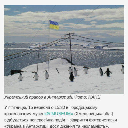
Український прапор в Антарктиді. Фото: НАНЦ
У п’ятницю, 15 вересня о 15:30 в Городоцькому
краєзнавчому музеї
«G-MUSEUM»
(Хмельницька обл.)
відбудеться непересічна подія – відкриття фотовиставки
«Україна в Антарктиці: дослідження та незламність»,