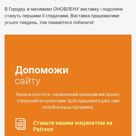
В Городку ж матимемо ОНОВЛЕНУ виставку і подоляни
стануть першими її глядачами. Виставка працюватиме
усього тиждень, тож покваптеся побачити!
Допоможи
сайту
Україна Інкогніта - незалежний краєзнавчий проект,
створений ентузіастами. Щоб працювати далі, нам
потрібна ваша підтримка.
Станьте нашим меценатом на
Patreon