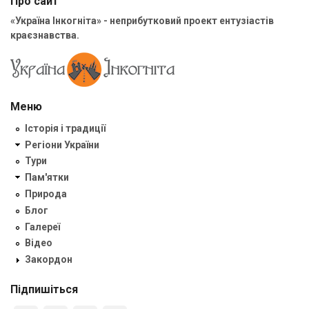
Про сайт
«Україна Інкогніта» - неприбутковий проект ентузіастів
краєзнавства.
Меню
Історія і традиції
Регіони України
Тури
Пам'ятки
Природа
Блог
Галереї
Відео
Закордон
Підпишіться