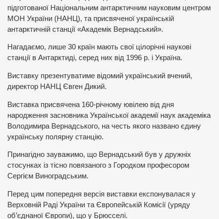
підготованої Національним антарктичним науковим центром
МОН України (НАНЦ), та присвяченої українській
антарктичній станції «Академік Вернадський».
Нагадаємо, лише 30 країн мають свої цілорічні наукові
станції в Антарктиді, серед них від 1996 р. і Україна.
Виставку презентуватиме відомий український вчений,
директор НАНЦ Євген Дикий.
Виставка присвячена 160-річному ювілею від дня
народження засновника Української академії наук академіка
Володимира Вернадського, на честь якого названо єдину
українську полярну станцію.
Принагідно зауважимо, що Вернадський був у дружніх
стосунках із тісно повязаного з Городком професором
Сергієм Виноградським.
Перед цим попередня версія виставки експонувалася у
Верховній Раді України та Європейській Комісії (уряду
об’єднаної Європи), що у Брюсселі.