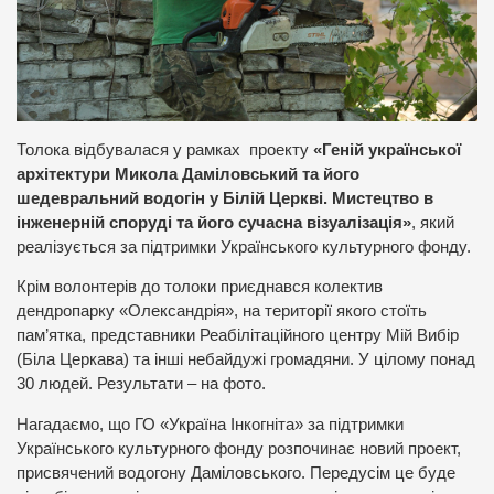
Толока відбувалася у рамках проекту
«Геній української
архітектури Микола Даміловський та його
шедевральний водогін у Білій Церкві. Мистецтво в
інженерній споруді та його сучасна візуалізація»
, який
реалізується за підтримки Українського культурного фонду.
Крім волонтерів до толоки приєднався колектив
дендропарку «Олександрія», на території якого стоїть
пам’ятка, представники Реабілітаційного центру Мій Вибір
(Біла Церкава) та інші небайдужі громадяни. У цілому понад
30 людей. Результати – на фото.
Нагадаємо, що ГО «Україна Інкогніта» за підтримки
Українського культурного фонду розпочинає новий проект,
присвячений водогону Даміловського. Передусім це буде