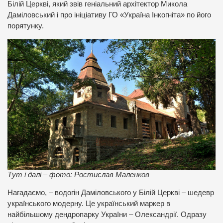
Білій Церкві, який звів геніальний архітектор Микола
Даміловський і про ініціативу ГО «Україна Інкогніта» по його
порятунку.
Тут і далі – фото: Ростислав Маленков
Нагадаємо, – водогін Даміловського у Білій Церкві – шедевр
українського модерну. Це український маркер в
найбільшому дендропарку України – Олександрії. Одразу