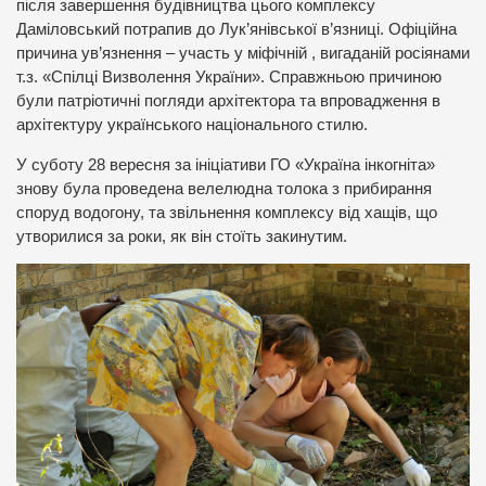
після завершення будівництва цього комплексу
Даміловський потрапив до Лук’янівської в’язниці. Офіційна
причина ув’язнення – участь у міфічній , вигаданій росіянами
т.з. «Спілці Визволення України». Справжньою причиною
були патріотичні погляди архітектора та впровадження в
архітектуру українського національного стилю.
У суботу 28 вересня за ініціативи ГО «Україна інкогніта»
знову була проведена велелюдна толока з прибирання
споруд водогону, та звільнення комплексу від хащів, що
утворилися за роки, як він стоїть закинутим.