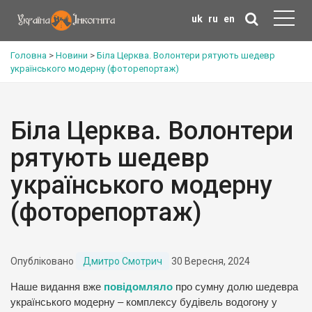
uk
ru
en
Головна
>
Новини
>
Біла Церква. Волонтери рятують шедевр
українського модерну (фоторепортаж)
Біла Церква. Волонтери
рятують шедевр
українського модерну
(фоторепортаж)
Опубліковано
Дмитро Смотрич
30 Вересня, 2024
Наше видання вже
повідомляло
про сумну долю шедевра
українського модерну – комплексу будівель водогону у