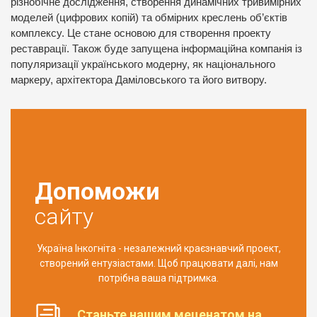
різнобічне дослідження, створення динамічних тривимірних
моделей (цифрових копій) та обмірних креслень об’єктів
комплексу. Це стане основою для створення проекту
реставрації. Також буде запущена інформаційна компанія із
популяризації українського модерну, як національного
маркеру, архітектора Даміловського та його витвору.
Допоможи
сайту
Україна Інкогніта - незалежний краєзнавчий проект,
створений ентузіастами. Щоб працювати далі, нам
потрібна ваша підтримка.
Станьте нашим меценатом на