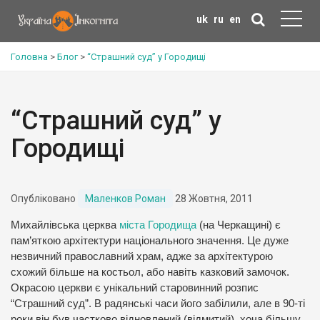
uk
ru
en
Головна
>
Блог
>
“Страшний суд” у Городищі
“Страшний суд” у
Городищі
Опубліковано
Маленков Роман
28 Жовтня, 2011
Михайлівська церква
міста Городища
(на Черкащині) є
пам’яткою архітектури національного значення. Це дуже
незвичний православний храм, адже за архітектурою
схожий більше на костьол, або навіть казковий замочок.
Окрасою церкви є унікальний старовинний розпис
“Страшний суд”. В радянські часи його забілили, але в 90-ті
роки він був частково відновлений (відмитий), хоча більшу