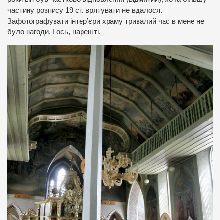
частину розпису 19 ст. врятувати не вдалося.
З
афотографувати і
нтер’єри храму
тривалий час в мене не
було нагоди
. І ось, нарешті.