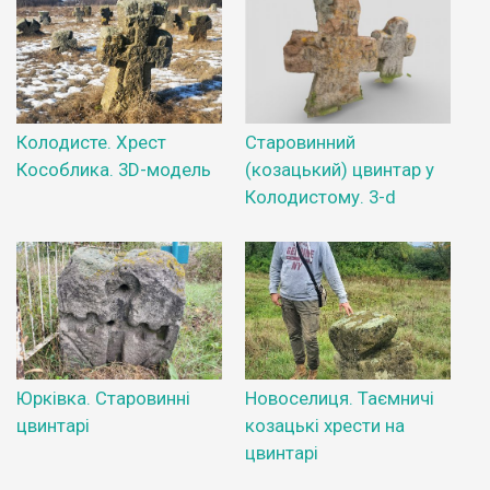
Колодисте. Хрест
Старовинний
Кособлика. 3D-модель
(козацький) цвинтар у
Колодистому. 3-d
Юрківка. Старовинні
Новоселиця. Таємничі
цвинтарі
козацькі хрести на
цвинтарі