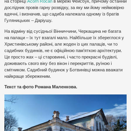
на сторінці
Acorn Rocan
в мережі Фейсбук, причому останній
дослідник провів гарну розвідку, за яку ми йому неймовірно
вдячні, і визначив, що садиба належала одному із братів
Гуляницьких – Даріушу.
На відміну від сусідньої Вінниччини, Черкащина не багата
на палаци – їх тут взагалі мало. Найбільше їх збереглося у
Христинівському районі, але жоден із цих палаців, чи то
садибних будинків, не є офіційною пам’яткою архітектури.
Це просто жах – ці старовинні, і часто прекрасні будівлі,
доживають свого віку без вікон і перекриттів, руїною і
смітником. Садибний будинок у Ботвинівці можна вважати
найкраще збереженим.
Текст та фото Романа Маленкова.