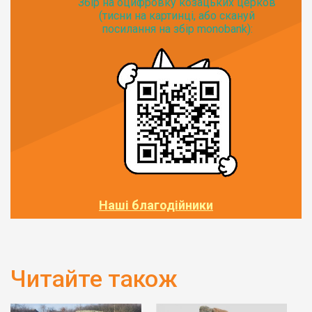
Збір на оцифровку козацьких церков
(тисни на картинці, або скануй
посилання на збір monobank):
Наші благодійники
Читайте також