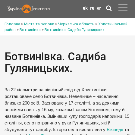
uk
ru
en
Головна
>
Міста та регіони
>
Черкаська область
>
Христинівський
район
>
Ботвинівка
>
Ботвинівка. Садиба Гуляницьких.
Ботвинівка. Садиба
Гуляницьких.
За 22 кілометри на північний схід від Христинівки
розташоване село Ботвинівка. Невеличке – населення
близько 200 осіб. Засноване у 17 столітті, а за деякими
версіями навіть у 16-му, козаком Іваном Ботвином, тому й
назване Ботвинівка. Змінивши купу господарів наприкінці 19
століття, село потрапило у руки Гуляницьких, які й
збудували тут садибу. Історія села висвітлена у
Вікіпедії
та