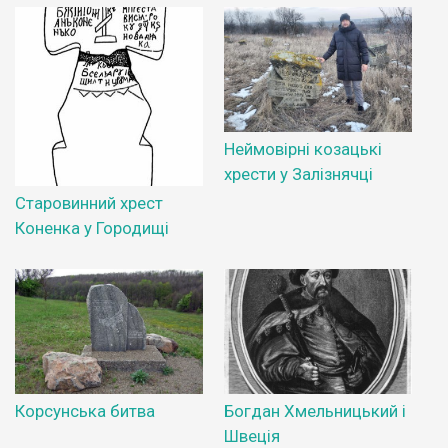
Неймовірні козацькі
хрести у Залізнячці
Старовинний хрест
Коненка у Городищі
Корсунська битва
Богдан Хмельницький і
Швеція