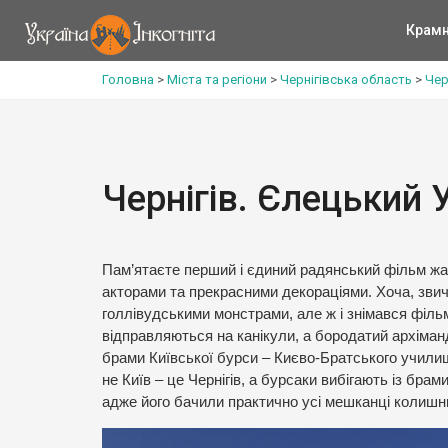
Крам
Головна
>
Міста та регіони
>
Чернігівська область
>
Чер
Чернігів. Єлецький
Пам’ятаєте перший і єдиний радянський фільм жах
акторами та прекрасними декораціями. Хоча, звича
голлівудськими монстрами, але ж і знімався фільм
відправляються на канікули, а бородатий архіманд
брами Київської бурси – Києво-Братського училищ
не Київ – це Чернігів, а бурсаки вибігають із бра
адже його бачили практично усі мешканці колишнь