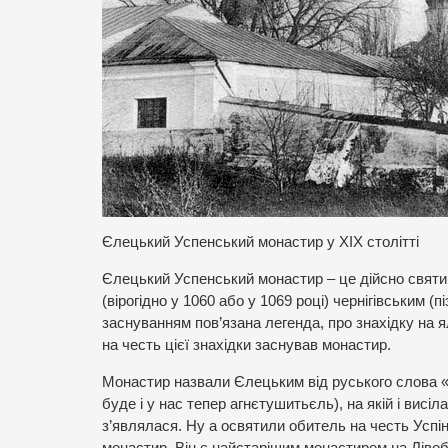
Єлецький Успенський монастир у ХІХ столітті
Єлецький Успенський монастир – це дійсно святин
(вірогідно у 1060 або у 1069 році) чернігівським
заснуванням пов’язана легенда, про знахідку на ял
на честь цієї знахідки заснував монастир.
Монастир назвали Єлецьким від руського слова «є
буде і у нас тепер агнєтушитьєль), на якій і висі
з’являлася. Ну а освятили обитель на честь Успі
монастир. Він є найстарішим монастирем на Ліво