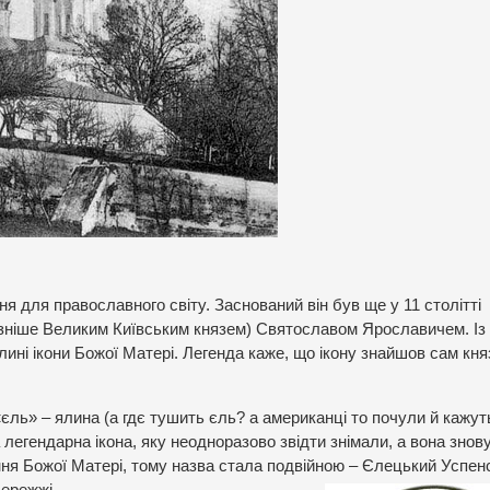
я для православного світу. Заснований він був ще у 11 столітті
 (пізніше Великим Київським князем) Святославом Ярославичем. Із
ині ікони Божої Матері. Легенда каже, що ікону знайшов сам княз
ль» – ялина (а гдє тушить єль? а американці то почули й кажут
ла легендарна ікона, яку неодноразово звідти знімали, а вона знов
ння Божої Матері, тому назва стала подвійною – Єлецький Успен
бережжі.