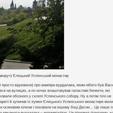
раворуч) Єлецький Успенський монастир
о її просто відновили) про вампіра-вурдалака, яким нібито був Вас
вся на вулицях, а по ночах влаштовував галасливі бенкети, які
овали обозного у склепі Успенського собору. Ну а потім тіло не
кареті й зупинив їх ігумен Єлецького Успенського монастиря мол
ли осиновим кілком і поховали на іншому боці Десни… Це лише л
о мецената-вурдалака – акромегалією. Це різновид гігантизму, к