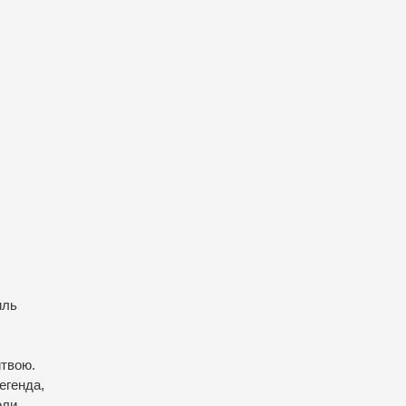
иль
итвою.
егенда,
оли