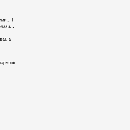
ними… І
релази…
ва), а
лармонії