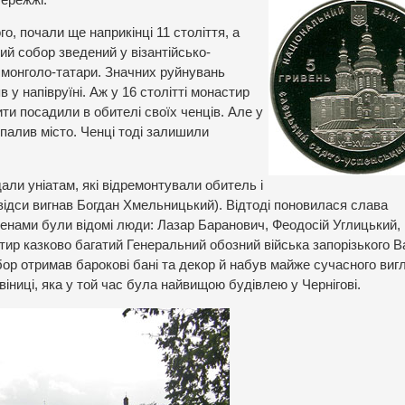
о, почали ще наприкінці 11 століття, а
ий собор зведений у візантійсько-
и монголо-татари. Значних руйнувань
в у напівруїні. Аж у 16 столітті монастир
ти посадили в обителі своїх ченців. Але у
палив місто. Ченці тоді залишили
ли уніатам, які відремонтували обитель і
звідси вигнав Богдан Хмельницький). Відтоді поновилася слава
менами були відомі люди: Лазар Баранович, Феодосій Углицький, І
тир казково багатий Генеральний обозний війська запорізького 
ор отримав барокові бані та декор й набув майже сучасного виг
іниці, яка у той час була найвищою будівлею у Чернігові.