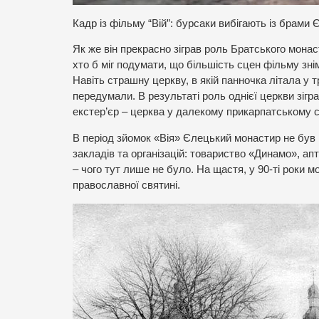
Кадр із фільму “Вій”: бурсаки вибігають із брами
Як же він прекрасно зіграв роль Братського мона
хто б міг подумати, що більшість сцен фільму зні
Навіть страшну церкву, в якій панночка літала у 
передумали. В результаті роль однієї церкви зігра
екстер’єр – церква у далекому прикарпатському се
В період зйомок «Вія» Єлецький монастир не був
закладів та організацій: товариство «Динамо», апт
– чого тут лише не було. На щастя, у 90-ті роки м
православної святині.