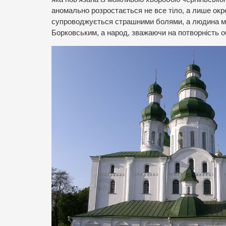
аномально розростається не все тіло, а лише окрем
супроводжується страшними болями, а людина мож
Борковським, а народ, зважаючи на потворність о