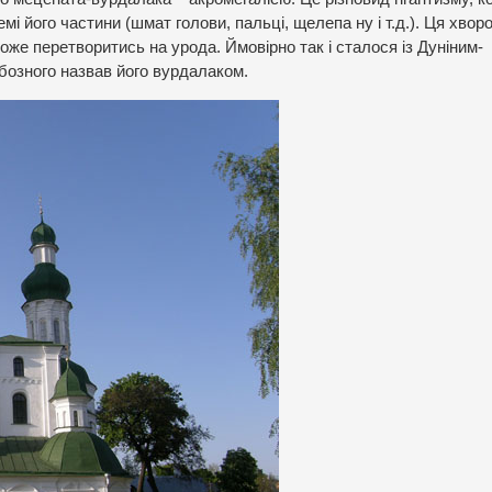
і його частини (шмат голови, пальці, щелепа ну і т.д.). Ця хвор
е перетворитись на урода. Ймовірно так і сталося із Дуніним-
бозного назвав його вурдалаком.