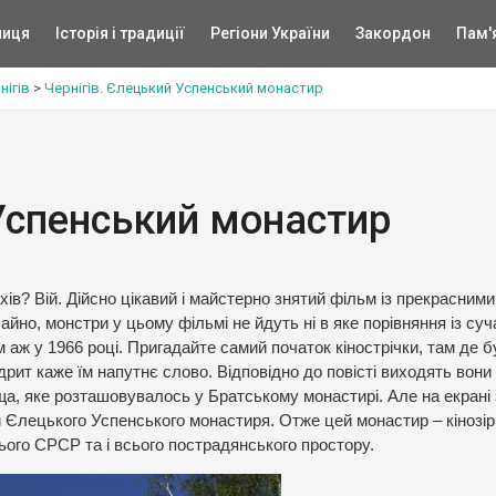
ниця
Історія і традиції
Регіони України
Закордон
Пам'
нігів
>
Чернігів. Єлецький Успенський монастир
 Успенський монастир
ів? Вій. Дійсно цікавий і майстерно знятий фільм із прекрасними
йно, монстри у цьому фільмі не йдуть ні в яке порівняння із су
 аж у 1966 році. Пригадайте самий початок кінострічки, там де 
рит каже їм напутнє слово. Відповідно до повісті виходять вони 
а, яке розташовувалось у Братському монастирі. Але на екрані 
ми Єлецького Успенського монастиря. Отже цей монастир – кінозір
ого СРСР та і всього пострадянського простору.