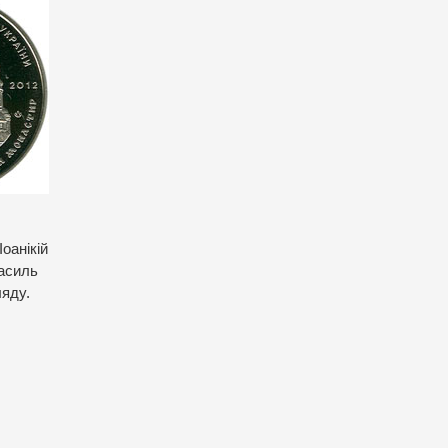
оанікій
Василь
ляду.