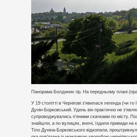
Панорама Болдиних гір. На передньому плані (п
У 19 столітті в Чернігові з’явилася легенда (чи т
Дунін-Борковський. Удень він практично не з’явля
супроводжувались п’яними скачками по місту. Пох
знайшли, а по вулицях, вночі, їздили привиди на 
Тіло Дуніна-Борковського відкопали, проштрикну
яка пов’язана із можливою хворобою чернігівськог