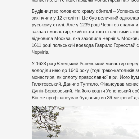
Будівництво головного храму обителі – Успенськог
закінчили у 12 столітті. Це був величний одноглав
руському стилі. Але у 1239 році Чернігов спалил
зазнав і монастир, який після того століттями стоя
відновила Москва, яка захопила Чернігів. Москови
1611 році польський воєвода Гаврило Горностай с
Чернігів.
У 1623 році Єлецький Успенський монастир переда
володіли нею до 1649 року (тоді греко-католиків 
монастиря, як оплоту православної віри. Його ігу
Галятовський, Данило Туптало. Фінансував монас
Дунін-Борковський. На його кошти Успенський соб
Він же профінансував будівництво 36-метрової дзв