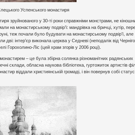
 Єлецького Успенського монастиря
стиря зруйнованого у 30-ті роки справжніми монстрами, не кінош
мали на монастирському подвір’ї: мандрівка на бричці, хутір, пе
труні, теж почали було будувати на монастирському подвір’ї, але
ли дві: інтер’єр виконала церква у Седневі (неподалік від Черніго
лі Горохолино-Ліс (цей храм згорів у 2006 році).
 монастирем – це була збірна солянка різноманітних радянських
ечні склади, обласна наукова бібліотека, гуртожиток артистів фі
онастир віддали християнській громаді, і він повернув собі статус