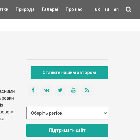
ятки
Природа
Галереї
Про нас
uk
ru
en
Станьте нашим автором
часними
бурсаки
із
зовсім
ка,
Підтримати сайт