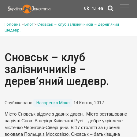
uk
ru
en
Головна
>
Блог
>
Сновськ – клуб залізничників – дерев’яний
шедевр.
Сновськ – клуб
залізничників –
дерев’яний шедевр.
Опубліковано
Назаренко Макс
14 Квітня, 2017
Місто Сновськ відоме з давніх давен. Місто розташоване
на річці Снов. В період Київської Русі – добре укріплене
містечко Чернігово-Сіверщини. В 17 столітті за ці землі
воювала Польща з Московією. Сновськ – батьківщина