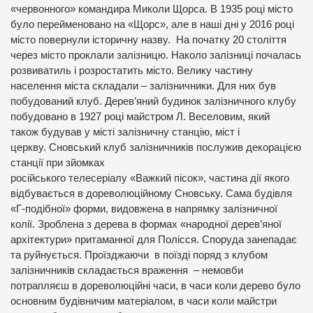
«червонного» командира Миколи Щорса. В 1935 році місто
було перейменовано на «Щорс», але в наші дні у 2016 році
місто повернули історичну назву. На початку 20 століття
через місто проклали залізницю. Наколо залізниці почалась
розвиватиль і розростатить місто. Велику частину
населення міста складали – залізничники. Для них був
побудований клуб.
Дерев’яний будинок
залізничного
клубу
побудовано
в 1927 році
майстром
Л.
Веселовим
, який
також
будував у
місті
залізничну станцію
, міст
і
церкву
.
Сновський
клуб
залізничників
послужив
декорацією
з
станції
при зйомках
російського
телесеріалу
«
Важкий
пісок
»,
частина дії
якого
відбувається
в дореволюційному Сновську
. Сама будівля
«Г-подібної» форми, видовжена в напрямку залізничної
колії. Зроблена з дерева в формах «народної дерев
’
яної
архітектури» притаманної для Полісся.
Споруда занепадає
та руйнується. Проїзджаючи в поїзді поряд з клубом
залізничників складається враження – немовби
потрапляєш в дореволюційні часи, в часи коли дерево було
основним будівничим матеріалом, в часи коли майстри