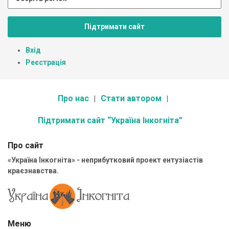
Підтримати сайт
Вхід
Реєстрація
Про нас
Стати автором
Підтримати сайт “Україна Інкогніта”
Про сайт
«Україна Інкогніта» - неприбутковий проект ентузіастів
краєзнавства.
Меню