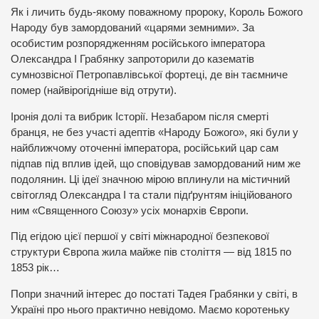
Як і личить будь-якому поважному пророку, Король Божого
Народу був замордований «царями земними». За
особистим розпорядженням російського імператора
Олександра І Грабянку запроторили до казематів
сумнозвісної Петропавлівської фортеці, де він таємниче
помер (найвірогідніше від отрути).
Іронія долі та вибрик Історії. Незабаром після смерті
бранця, не без участі адептів «Народу Божого», які були у
найближчому оточенні імператора, російський цар сам
підпав під вплив ідей, що сповідував замордований ним же
подолянин. Ці ідеї значною мірою вплинули на містичний
світогляд Олександра І та стали підґрунтям ініційованого
ним «Священного Союзу» усіх монархів Європи.
Під егідою цієї першої у світі міжнародної безпекової
структури Європа жила майже пів століття — від 1815 по
1853 рік…
Попри значний інтерес до постаті Тадея Грабянки у світі, в
Україні про нього практично невідомо. Маємо коротеньку