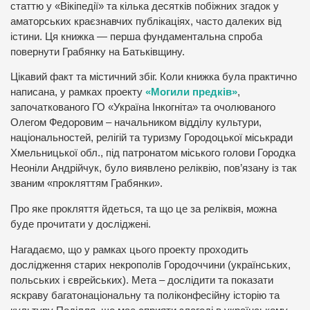
статтю у «Вікіпедії» та кілька десятків побіжних згадок у
аматорських краєзнавчих публікаціях, часто далеких від
істини. Ця книжка — перша фундаментальна спроба
повернути Грабянку на Батьківщину.
Цікавий факт та містичний збіг. Коли книжка була практично
написана, у рамках проекту
«Могили предків»
,
започаткованого ГО «Україна Інкогніта» та очолюваного
Олегом Федоровим – начальником відділу культури,
національностей, релігій та туризму Городоцької міськради
Хмельницької обл., під патронатом міського голови Городка
Неоніли Андрійчук, було виявлено реліквію, пов’язану із так
званим «прокляттям Грабянки».
Про яке прокляття йдеться, та що це за реліквія, можна
буде прочитати у досліджені.
Нагадаємо, що у рамках цього проекту проходить
дослідження старих некрополів Городоччини (українських,
польських і єврейських). Мета – дослідити та показати
яскраву багатонаціональну та поліконфесійну історію та