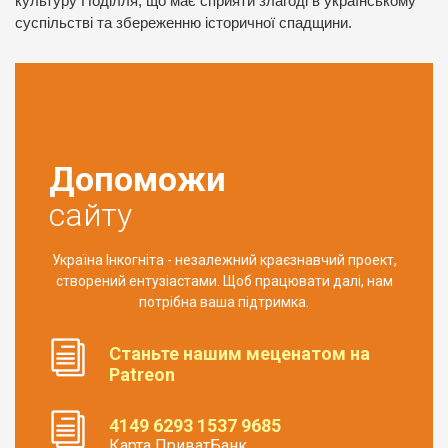
культуру Поділля, що має сприяти злагоді в українському
суспільстві та збереженню історичної спадщини.
Допоможи
сайту
Україна Інкогніта - незалежний краєзнавчий проект,
створений ентузіастами. Щоб працювати далі, нам
потрібна ваша підтримка.
Станьте нашим меценатом на
Patreon
4149 6293 1537 9685
Карта ПриватБанк