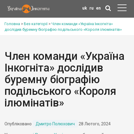
uk
ru
en
Головна
>
Без категорії
>
Член команди «Україна Інкогніта»
дослідив буремну біографію подільського «Короля ілюмінатів»
Член команди «Україна
Інкогніта» дослідив
буремну біографію
подільського «Короля
ілюмінатів»
Опубліковано
Дмитро Полюхович
28 Лютого, 2024