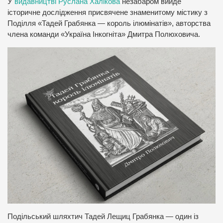
У
видавництві Руслана Халікова
незабаром вийде
історичне дослідження присвячене знаменитому містику з
Поділля «Тадей Грабянка — король ілюмінатів», авторства
члена команди «Україна Інкогніта» Дмитра Полюховича.
Подільський шляхтич Тадей Лещиц Грабянка — один із