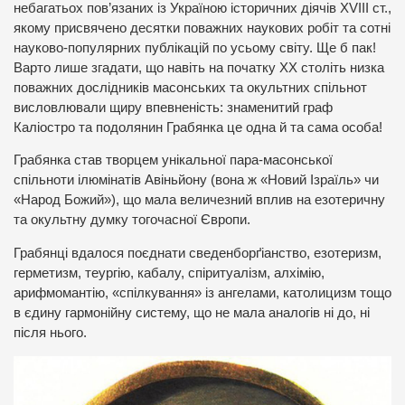
небагатьох пов’язаних із Україною історичних діячів XVIII ст.,
якому присвячено десятки поважних наукових робіт та сотні
науково-популярних публікацій по усьому світу. Ще б пак!
Варто лише згадати, що навіть на початку ХХ століть низка
поважних дослідників масонських та окультних спільнот
висловлювали щиру впевненість: знаменитий граф
Каліостро та подолянин Грабянка це одна й та сама особа!
Грабянка став творцем унікальної пара-масонської
спільноти ілюмінатів Авіньйону (вона ж «Новий Ізраїль» чи
«Народ Божий»), що мала величезний вплив на езотеричну
та окультну думку тогочасної Європи.
Грабянці вдалося поєднати сведенборґіанство, езотеризм,
герметизм, теургію, кабалу, спіритуалізм, алхімію,
арифмомантію, «спілкування» із ангелами, католицизм тощо
в єдину гармонійну систему, що не мала аналогів ні до, ні
після нього.