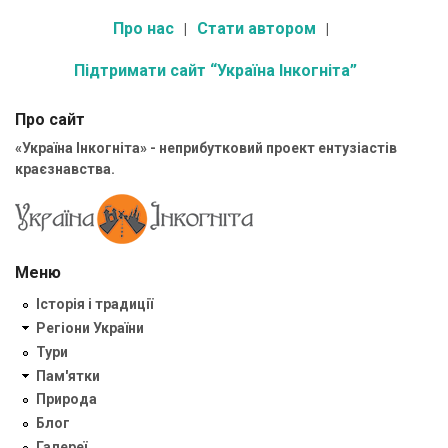
Про нас
Стати автором
Підтримати сайт “Україна Інкогніта”
Про сайт
«Україна Інкогніта» - неприбутковий проект ентузіастів
краєзнавства.
Меню
Історія і традиції
Регіони України
Тури
Пам'ятки
Природа
Блог
Галереї