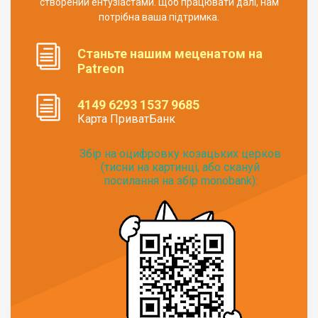
створений ентузіастами. Щоб працювати далі, нам
потрібна ваша підтримка.
Станьте нашим меценатом на
Patreon
4149 6293 1537 9685
Карта ПриватБанк
Збір на оцифровку козацьких церков
(тисни на картинці, або скануй
посилання на збір monobank):