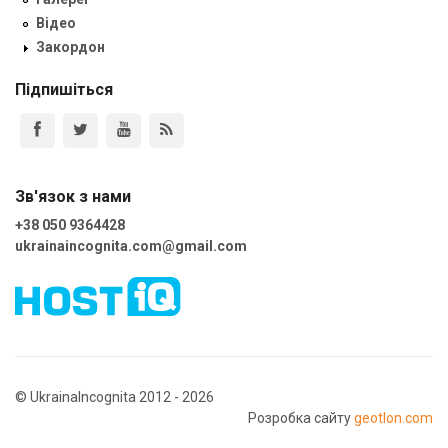
Відео
Закордон
Підпишіться
Зв'язок з нами
+38 050 9364428
ukrainaincognita.com@gmail.com
© UkrainaIncognita 2012 - 2026
Розробка сайту
geotlon.com