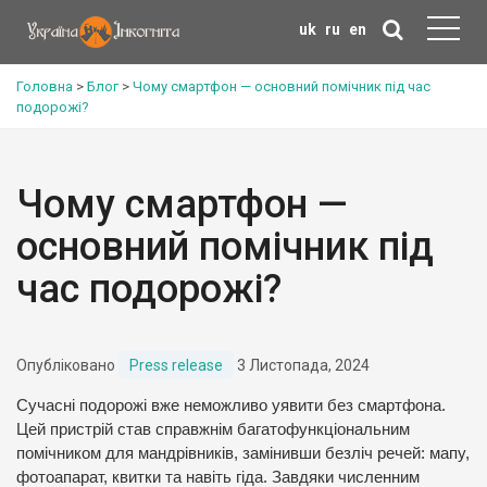
uk
ru
en
Головна
>
Блог
>
Чому смартфон — основний помічник під час
подорожі?
Чому смартфон —
основний помічник під
час подорожі?
Опубліковано
Press release
3 Листопада, 2024
Сучасні подорожі вже неможливо уявити без смартфона.
Цей пристрій став справжнім багатофункціональним
помічником для мандрівників, замінивши безліч речей: мапу,
фотоапарат, квитки та навіть гіда. Завдяки численним