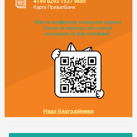
4149 6293 1537 9685
Карта ПриватБанк
Збір на оцифровку козацьких церков
(тисни на картинці, або скануй
посилання на збір monobank):
Наші благодійники